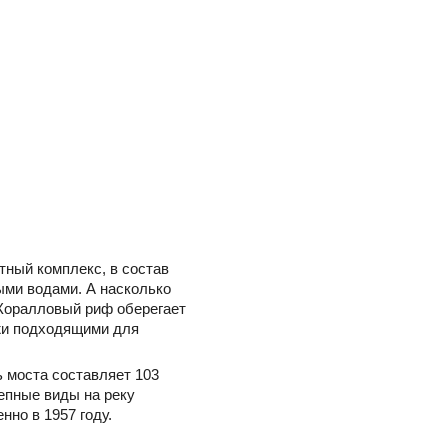
тный комплекс, в состав
ыми водами. А насколько
Коралловый риф оберегает
яжи подходящими для
 моста составляет 103
епные виды на реку
нно в 1957 году.