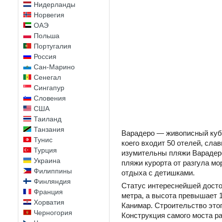
Нидерланды
Норвегия
ОАЭ
Польша
Португалия
Россия
Сан-Марино
Сенегал
Сингапур
Словения
США
Таиланд
Танзания
Варадеро — живописный куби
Тунис
коего входит 50 отелей, сл
Турция
изумительны пляжи Варадеро
Украина
пляжи курорта от разгула мо
Филиппины
отдыха с детишками.
Финляндия
Статус интереснейшей досто
Франция
метра, а высота превышает 
Хорватия
Канимар. Строительство этог
Черногория
Конструкция самого моста ра