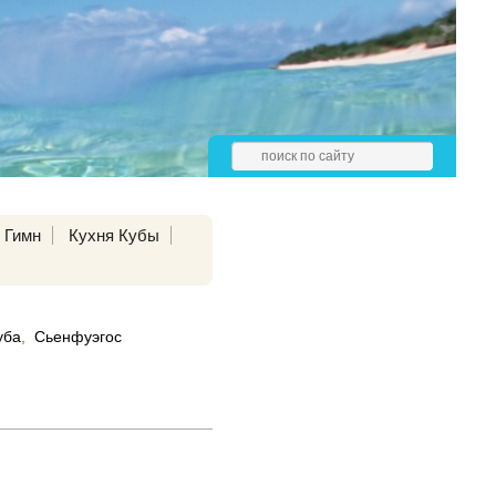
Гимн
Кухня Кубы
уба
,
Сьенфуэгос