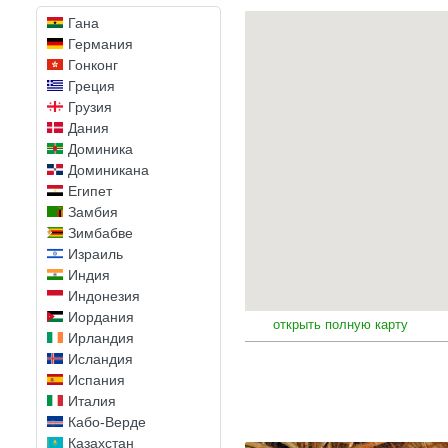
Габон
Гана
Германия
Гонконг
Греция
Грузия
Дания
Доминика
Доминикана
Египет
Замбия
Зимбабве
Израиль
Индия
Индонезия
Иордания
открыть полную карту
Ирландия
Исландия
Испания
Италия
Кабо-Верде
Казахстан