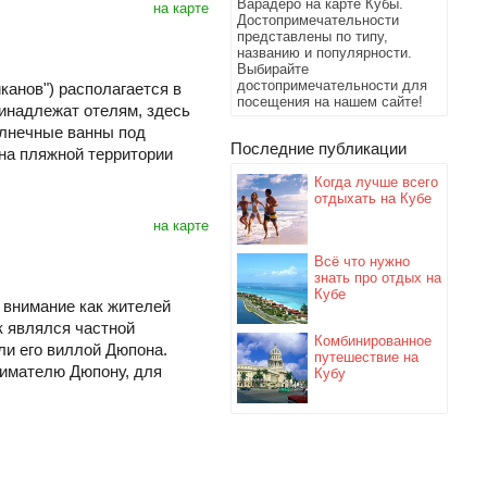
Варадеро на карте Кубы.
на карте
Достопримечательности
представлены по типу,
названию и популярности.
Выбирайте
достопримечательности для
канов") располагается в
посещения на нашем сайте!
ринадлежат отелям, здесь
олнечные ванны под
Последние публикации
на пляжной территории
Когда лучше всего
отдыхать на Кубе
на карте
Всё что нужно
знать про отдых на
Кубе
 внимание как жителей
як являлся частной
Комбинированное
и его виллой Дюпона.
путешествие на
нимателю Дюпону, для
Кубу