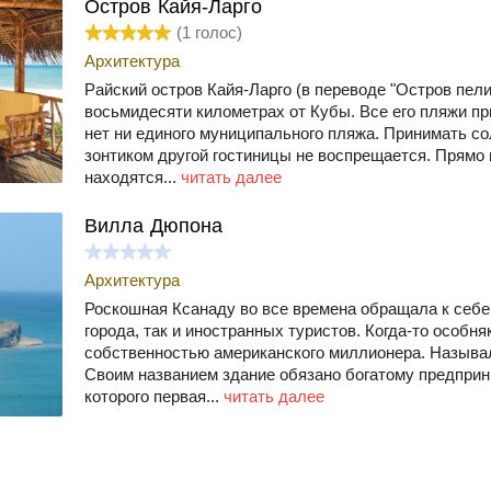
Остров Кайя-Ларго
(
1
голос)
Архитектура
Райский остров Кайя-Ларго (в переводе "Остров пели
восьмидесяти километрах от Кубы. Все его пляжи п
нет ни единого муниципального пляжа. Принимать с
зонтиком другой гостиницы не воспрещается. Прямо 
находятся...
читать далее
Вилла Дюпона
Архитектура
Роскошная Ксанаду во все времена обращала к себе
города, так и иностранных туристов. Когда-то особн
собственностью американского миллионера. Называл
Своим названием здание обязано богатому предпри
которого первая...
читать далее