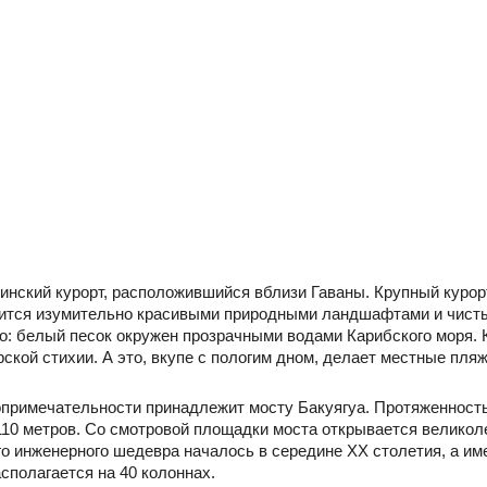
нский курорт, расположившийся вблизи Гаваны. Крупный курор
авится изумительно красивыми природными ландшафтами и чист
: белый песок окружен прозрачными водами Карибского моря. 
рской стихии. А это, вкупе с пологим дном, делает местные пл
примечательности принадлежит мосту Бакуягуа. Протяженность
110 метров. Со смотровой площадки моста открывается великол
о инженерного шедевра началось в середине ХХ столетия, а име
сполагается на 40 колоннах.