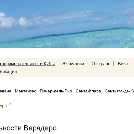
топримечательности Кубы
Экскурсии
О стране
Виза
ликации
авана
,
Мантанзас
,
Пинар-дель-Рио
,
Санта-Клара
,
Сантьяго-де-К
2
тура
ьности Варадеро