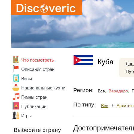
Абхазия
Австралия
Австрия
Азербайджан
Алжир
Ангола
Андорра
Аргентина
Армения
Что посмотреть
Куба
Дос
Беларусь
Описания стран
Пуб
Бельгия
Бенин
Визы
Болгария
Национальные кухни
Регион:
Боливия
Все
,
Варадеро
,
Г
Бразилия
Гимны стран
Ватикан
По типу:
Все
/
Архитек
Публикации
Великобритания
Игры
Венгрия
Венесуэла
Достопримечател
Вьетнам
Выберите страну