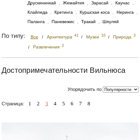
Друскининкай
,
Жемайтия
,
Зарасай
,
Каунас
,
Клайпеда
,
Кретинга
,
Куршская коса
,
Неринга
,
Паланга
,
Паневежис
,
Тракай
,
Шяуляй
По типу:
41
10
3
Все
/
Архитектура
/
Музеи
/
Природа
2
/
Развлечения
Достопримечательности Вильнюса
Упорядочить по
1
2
3
4
5
6
7
8
Страница: