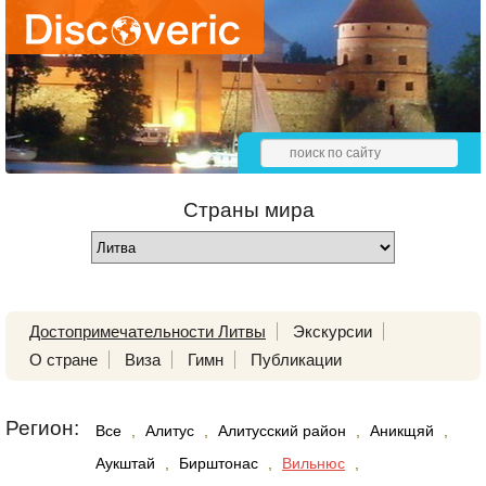
Страны мира
Достопримечательности Литвы
Экскурсии
О стране
Виза
Гимн
Публикации
Регион:
Все
,
Алитус
,
Алитусский район
,
Аникщяй
,
Аукштай
,
Бирштонас
,
Вильнюс
,