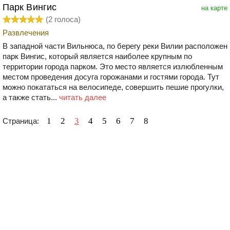
Парк Вингис
на карте
(
2
голоса)
Развлечения
В западной части Вильнюса, по берегу реки Вилии расположен
парк Вингис, который является наиболее крупным по
территории города парком. Это место является излюбленным
местом проведения досуга горожанами и гостями города. Тут
можно покататься на велосипеде, совершить пешие прогулки,
а также стать...
читать далее
1
2
3
4
5
6
7
8
Страница: