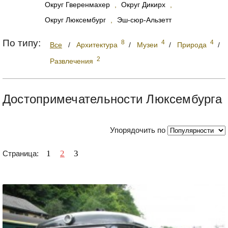
Округ Гверенмахер
,
Округ Дикирх
,
Округ Люксембург
,
Эш-сюр-Альзетт
По типу:
8
4
4
Все
/
Архитектура
/
Музеи
/
Природа
/
2
Развлечения
Достопримечательности Люксембурга
Упорядочить по
1
2
3
Страница: