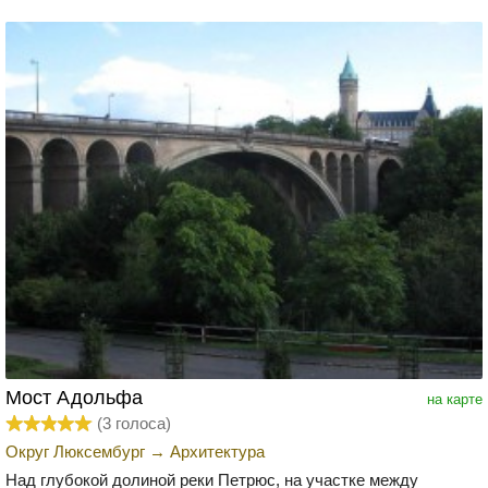
Мост Адольфа
на карте
(
3
голоса)
Округ Люксембург
→
Архитектура
Над глубокой долиной реки Петрюс, на участке между