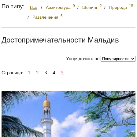
По типу:
9
2
15
Все
/
Архитектура
/
Шопинг
/
Природа
5
/
Развлечения
Достопримечательности Мальдив
Упорядочить по
1
2
3
4
5
Страница: