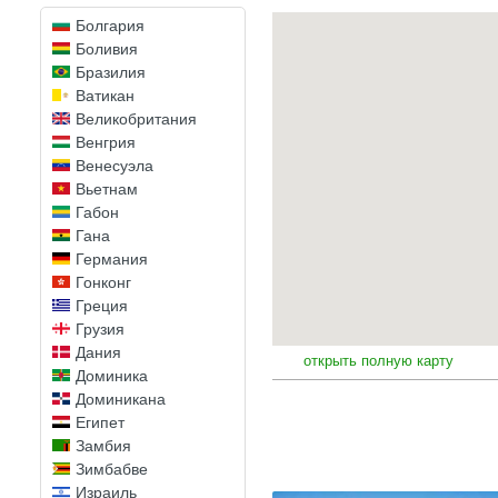
Бенин
Болгария
Боливия
Бразилия
Ватикан
Великобритания
Венгрия
Венесуэла
Вьетнам
Габон
Гана
Германия
Гонконг
Греция
Грузия
Дания
открыть полную карту
Доминика
Доминикана
Египет
Замбия
Зимбабве
Израиль