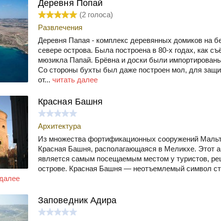
Деревня Попай
(
2
голоса)
Развлечения
Деревня Папая - комплекс деревянных домиков на бе
севере острова. Была построена в 80-х годах, как с
мюзикла Папай. Брёвна и доски были импортированы
Со стороны бухты был даже построен мол, для защ
от...
читать далее
Красная Башня
Архитектура
Из множества фортификационных сооружений Маль
Красная Башня, располагающаяся в Меликхе. Этот 
является самым посещаемым местом у туристов, ре
острове. Красная Башня — неотъемлемый символ ст
 далее
Заповедник Адира