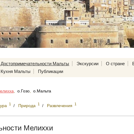
Достопримечательности Мальты
Экскурсии
О стране
Кухня Мальты
Публикации
елихха
,
о.Гозо
,
о.Мальта
1
1
1
тура
/
Природа
/
Развлечения
ьности Мелиххи