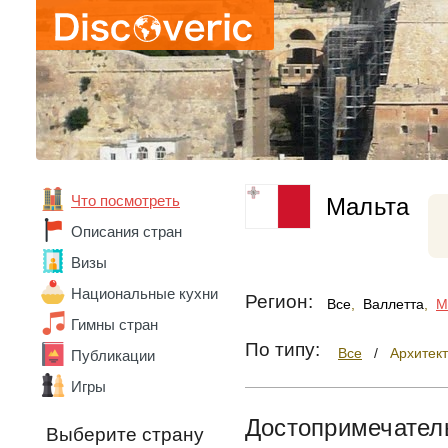
Что посмотреть
Мальта
Абхазия
Описания стран
Австралия
Австрия
Визы
Азербайджан
Национальные кухни
Регион:
Алжир
Все
,
Валлетта
,
М
Ангола
Гимны стран
Андорра
По типу:
Все
/
Архитек
Публикации
Аргентина
Игры
Армения
Беларусь
Достопримечател
Бельгия
Выберите страну