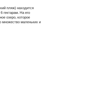
ский пляж) находится
6 гектарам. На его
ное озеро, которое
о множество маленьких и