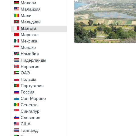
Малави
Малайзия
Мали
Мальдивы
Мальта
Марокко
Мексика
Монако
Намибия
Нидерланды
Норвегия
ОАЭ
Польша
Португалия
Россия
Сан-Марино
Сенегал
Сингапур
Словения
США
Таиланд