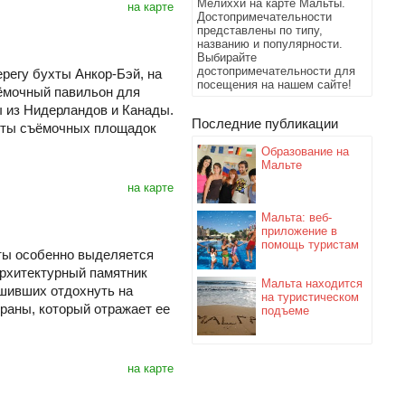
Мелиххи на карте Мальты.
на карте
Достопримечательности
представлены по типу,
названию и популярности.
Выбирайте
достопримечательности для
регу бухты Анкор-Бэй, на
посещения на нашем сайте!
ъёмочный павильон для
 из Нидерландов и Канады.
Последние публикации
иты съёмочных площадок
Образование на
Мальте
на карте
Мальта: веб-
приложение в
помощь туристам
ты особенно выделяется
архитектурный памятник
Мальта находится
шивших отдохнуть на
на туристическом
раны, который отражает ее
подъеме
на карте