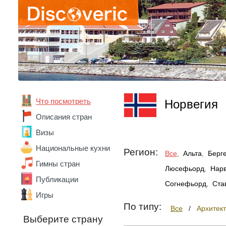
Что посмотреть
Норвегия
Описания стран
Визы
Национальные кухни
Регион:
Все
,
Альта
,
Берг
Гимны стран
Люсефьорд
,
Нар
Публикации
Согнефьорд
,
Ста
Игры
По типу:
Все
/
Архитек
Выберите страну