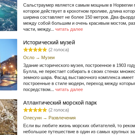
Сальстраумер является самым мощным в Норвегии 
которое действует в крохотном проливе, длина котор
ширина составляет не более 150 метров. Два фьорд
между собой большим и очень красивым мостом, ра
части, между...
читать далее
Исторический музей
(
2
голоса)
Осло
→
Музеи
Здание исторического музея, построенное в 1903 год
Булла, не перестает собирать в своих стенах множе
земного шара. Фасад выставочного комплекса имеет
построенные в стиле модерн, переход между котор
посредством...
читать далее
Атлантический морской парк
(
2
голоса)
Олесунн
→
Развлечения
Если вы любите жизнь морских обитателей, то реко
небольшое путешествие в один из самых крупных зап