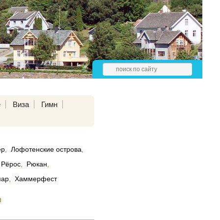
е
Виза
Гимн
ер
,
Лофотенские острова
,
Рёрос
,
Рюкан
,
мар
,
Хаммерфест
3