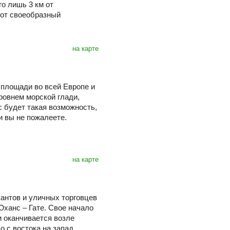
го лишь 3 км от
тот своеобразный
на карте
площади во всей Европе и
ровнем морской глади,
с будет такая возможность,
и вы не пожалеете.
на карте
кантов и уличных торговцев
 Юханс – Гате. Свое начало
и оканчивается возле
 с востока на запад...