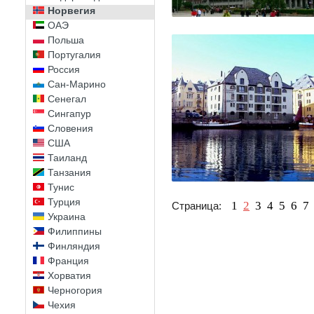
Норвегия
ОАЭ
Польша
Португалия
Россия
Сан-Марино
Сенегал
Сингапур
Словения
США
Таиланд
Танзания
Тунис
Турция
1
2
3
4
5
6
7
Страница:
Украина
Филиппины
Финляндия
Франция
Хорватия
Черногория
Чехия