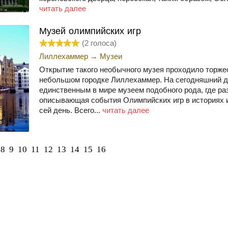
читать далее
Музей олимпийских игр
(
2
голоса)
Лиллехаммер
→
Музеи
Открытие такого необычного музея проходило торжес
небольшом городке Лиллехаммер. На сегодняшний д
единственным в мире музеем подобного рода, где р
описывающая события Олимпийских игр в историях и д
сей день. Всего...
читать далее
8
9
10
11
12
13
14
15
16