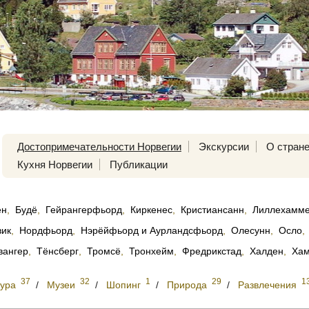
Достопримечательности Норвегии
Экскурсии
О стран
Кухня Норвегии
Публикации
ен
,
Будё
,
Гейрангерфьорд
,
Киркенес
,
Кристиансанн
,
Лиллехамм
вик
,
Нордфьорд
,
Нэрёйфьорд и Аурландсфьорд
,
Олесунн
,
Осло
,
вангер
,
Тёнсберг
,
Тромсё
,
Тронхейм
,
Фредрикстад
,
Халден
,
Ха
37
32
1
29
1
тура
/
Музеи
/
Шопинг
/
Природа
/
Развлечения