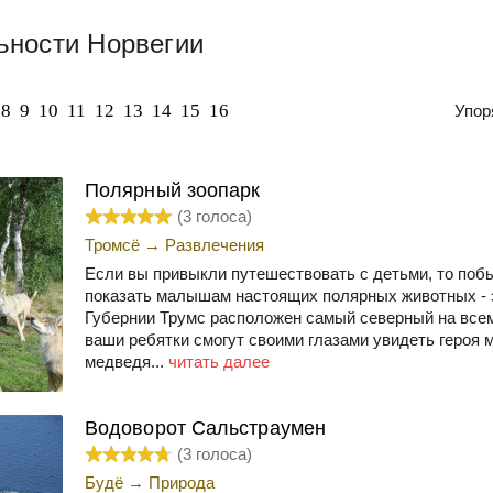
ьности Норвегии
8
9
10
11
12
13
14
15
16
Упор
Полярный зоопарк
(
3
голоса)
Тромсё
→
Развлечения
Если вы привыкли путешествовать с детьми, то побы
показать малышам настоящих полярных животных - э
Губернии Трумс расположен самый северный на всем
ваши ребятки смогут своими глазами увидеть героя м
медведя...
читать далее
Водоворот Сальстраумен
(
3
голоса)
Будё
→
Природа