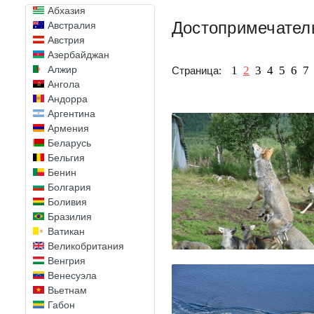
Абхазия
Достопримечател
Австралия
Австрия
Азербайджан
1
2
3
4
5
6
7
Алжир
Страница:
Ангола
Андорра
Аргентина
Армения
Беларусь
Бельгия
Бенин
Болгария
Боливия
Бразилия
Ватикан
Великобритания
Венгрия
Венесуэла
Вьетнам
Габон