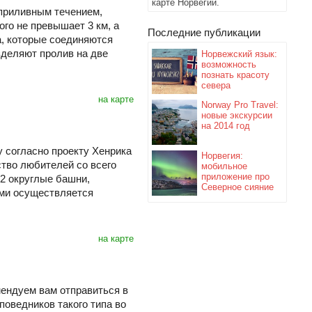
карте Норвегии.
приливным течением,
ого не превышает 3 км, а
Последние публикации
а, которые соединяются
зделяют пролив на две
Норвежский язык:
возможность
познать красоту
севера
на карте
Norway Pro Travel:
новые экскурсии
на 2014 год
у согласно проекту Хенрика
Норвегия:
ство любителей со всего
мобильное
приложение про
 2 округлые башни,
Северное сияние
ыми осуществляется
на карте
мендуем вам отправиться в
оведников такого типа во