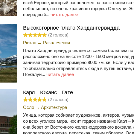
всей Европе, который расположен на расстоянии все
небольшого, но очень красивого городка Олесуни. Э
природный...
читать далее
Высокогорное плато Хардангервидда
(
2
голоса)
Рюкан
→
Развлечения
Плато Хардангервидда является самым большим по 
расположено оно на высоте 1200 - 1600 метров над у
занимая территорию примерно 8000 км. кв. Если у ва
то обязательно отправляйтесь сюда в путешествие, 
Пожалуй...
читать далее
Карл - Юханс - Гате
(
2
голоса)
Осло
→
Архитектура
Улица, которая собирает художников, актеров, музы
со всех уголков мира, носит гордое название Карл –
она берет от Восточного железнодорожного вокзала 
королевского дворца, пересекая, таким образом, Осло