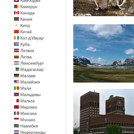
Камбоджа
Камерун
Канада
Кения
Кипр
Китай
Кот-д'Ивуар
Куба
Латвия
Литва
Люксембург
Мадагаскар
Малави
Малайзия
Мали
Мальдивы
Мальта
Марокко
Мексика
Монако
Намибия
Нидерланды