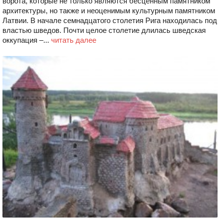
ворота, которые не только являются бесценным памятником
архитектуры, но также и неоценимым культурным памятником
Латвии. В начале семнадцатого столетия Рига находилась под
властью шведов. Почти целое столетие длилась шведская
оккупация –...
читать далее