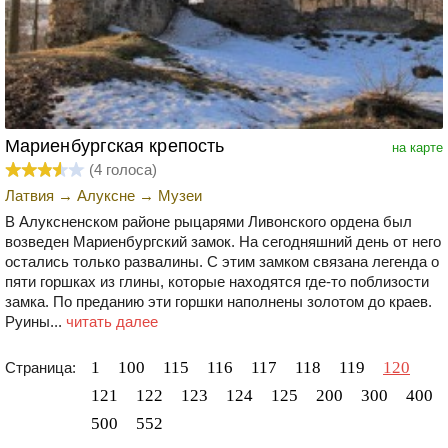
Мариенбургская крепость
на карте
(
4
голоса)
Латвия
→
Алуксне
→
Музеи
В Алуксненском районе рыцарями Ливонского ордена был
возведен Мариенбургский замок. На сегодняшний день от него
остались только развалины. С этим замком связана легенда о
пяти горшках из глины, которые находятся где-то поблизости
замка. По преданию эти горшки наполнены золотом до краев.
Руины...
читать далее
1
100
115
116
117
118
119
120
Страница:
121
122
123
124
125
200
300
400
500
552