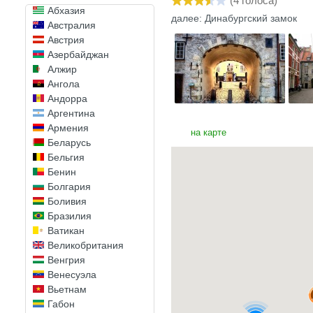
(
4
голоса)
Абхазия
далее: Динабургский замок
Австралия
Австрия
Азербайджан
Алжир
Ангола
Андорра
Аргентина
Армения
на карте
Беларусь
Бельгия
Бенин
Болгария
Боливия
Бразилия
Ватикан
Великобритания
Венгрия
Венесуэла
Вьетнам
Габон