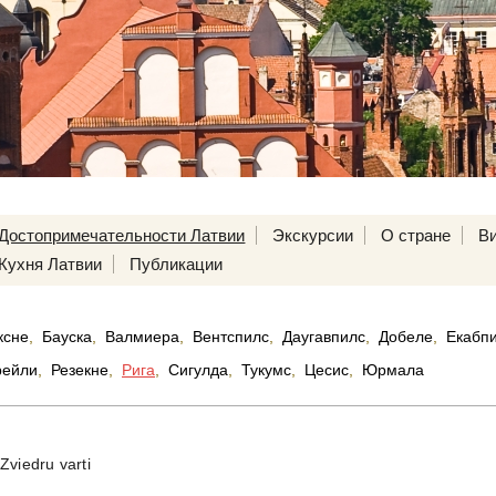
Достопримечательности Латвии
Экскурсии
О стране
В
Кухня Латвии
Публикации
ксне
,
Бауска
,
Валмиера
,
Вентспилс
,
Даугавпилс
,
Добеле
,
Екабп
рейли
,
Резекне
,
Рига
,
Сигулда
,
Тукумс
,
Цесис
,
Юрмала
Zviedru varti