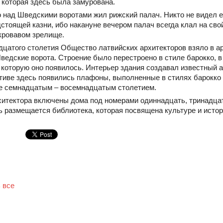
 которая здесь была замурована.
 над Шведскими воротами жил рижский палач. Никто не видел ег
дстоящей казни, ибо накануне вечером палач всегда клал на свой
кровавом зрелище.
дцатого столетия Общество латвийских архитекторов взяло в ар
едские ворота. Строение было перестроено в стиле барокко, в
 которую оно появилось. Интерьер здания создавал известный а
ативе здесь появились плафоны, выполненные в стилях барокко 
е семнадцатым – восемнадцатым столетием.
хитектора включены дома под номерами одиннадцать, тринадцат
ь размещается библиотека, которая посвящена культуре и истор
 все