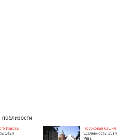
 поблизости
ого Иакова
Пороховая башня
ть: 142м
удаленность: 151м
Рига