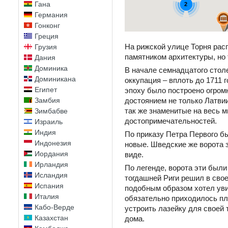
Гана
2
Германия
Гонконг
Греция
На рижской улице Торня рас
Грузия
памятником архитектуры, но
Дания
Доминика
В начале семнадцатого стол
Доминикана
оккупация – вплоть до 1711
Египет
эпоху было построено огром
Замбия
достоянием не только Латвии
так же знаменитые на весь 
Зимбабве
достопримечательностей.
Израиль
Индия
По приказу Петра Первого бы
Индонезия
новые. Шведские же ворота 
Иордания
виде.
Ирландия
По легенде, ворота эти были
Исландия
тогдашней Риги решил в сво
Испания
подобным образом хотел уви
Италия
обязательно приходилось пл
Кабо-Верде
устроить лазейку для своей 
Казахстан
дома.