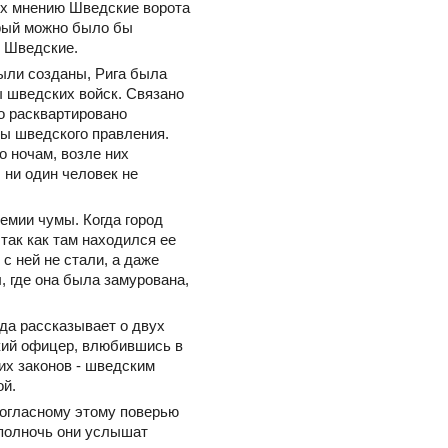
их мнению Шведские ворота
орый можно было бы
к Шведские.
были созданы, Рига была
 шведских войск. Связано
о расквартировано
ы шведского правления.
о ночам, возле них
 ни один человек не
емии чумы. Когда город
так как там находился ее
с ней не стали, а даже
, где она была замурована,
нда рассказывает о двух
кий офицер, влюбившись в
их законов - шведским
ой.
Согласному этому поверью
 полночь они услышат