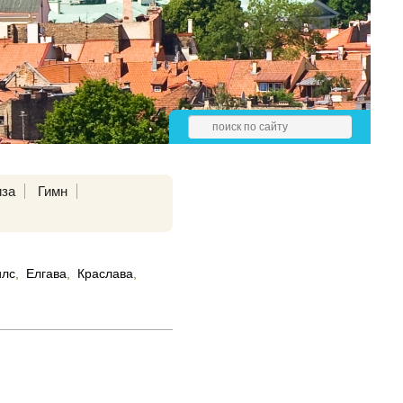
иза
Гимн
илс
,
Елгава
,
Краслава
,