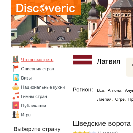
Что посмотреть
Латвия
Описания стран
Визы
Национальные кухни
Регион:
Все
,
Аглона
,
Алу
Гимны стран
Лиепая
,
Огре
,
П
Публикации
Игры
Шведские ворота
Выберите страну