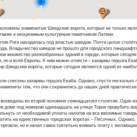
2
положены знаменитые Шведские ворота, которые не только яв
 также и неоценимым культурным памятником Латвии.
етия Рига находилась под властью шведов. Почти целое столе
 года. Владычество шведов не прошло для городского ландшафт
ное множество разнообразных зданий в городе, которые сегодн
, но и всей Европы. К ним можно отнести – казармы герцога Ека
мир Шведские ворота, которые сегодня являются одной из наиб
ли снесены казармы герцога Екаба. Однако, спустя несколько л
знамениты тем, что они сохранились до наших дней практически
 возведены во второй половине семнадцатого столетия. Один и
ем доме под номером одиннадцать на улице Торня прорубить во
льнуть от необходимой уплаты налогов на все ввозимые товары
атить на единственных городских воротах – Песочных. Однако,
торговли, но и начал самостоятельно взимать плату с желающих