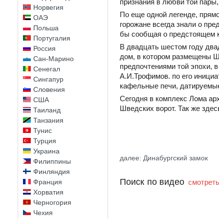
признания в любви той пары,
Норвегия
По еще одной легенде, прямо
ОАЭ
горожане всегда знали о пре
Польша
бы сообщая о предстоящем 
Португалия
В двадцать шестом году два
Россия
дом, в котором размещены Шв
Сан-Марино
предпочтениями той эпохи, в
Сенегал
А.И.Трофимов. по его иници
Сингапур
кафельные печи, датируемы
Словения
Сегодня в комплекс Лома ар
США
Шведских ворот. Так же здес
Таиланд
Танзания
Тунис
Турция
Украина
далее: Динабургский замок
Филиппины
Финляндия
Поиск по видео
Франция
смотреть
Хорватия
Черногория
Чехия