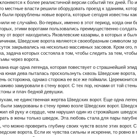
клоняются к более реалистичной версии событий тех дней. По 
 что местные власти решили оборудовать проезд к зданиям, кот
и были прорублены новые ворота, которые сегодня известны ка
чили не случайно. Во-первых, именно в этот период, когда они 
торых, этими воротами пользовались преимущественно солдаты
еку от ворот находились Яковлевские казармы, в которых и был
ричинам, Шведские ворота являются своеобразным символом эр
суток закрывались на несколько массивных засовов. Кром ого, п
, задача которых состояла в том, чтобы следить за тем, чтобы
тьмы через ворота.
ана еще одна легенда, которая повествует о страшнейшей эпид
на юная дева пыталась проскользнуть сквозь Шведские ворота, 
ь осторожна, однако сторожа ее все же поймали. Церемонится 
аживо замуровали в стену ворот. С тех пор, ночами от той стены
тоны и плач бедной девушки.
лухам, не единственная жертва Шведских ворот. Еще одна леге
 были замурованы в стену прямо возле Шведских ворот. Шведс
ил ей руку и сердце, чем нарушил один из строжайших шведск
ать в жены только шведок. Эта любовь стала для пары пагубн
 что можно проверить глубину своих чувств возле этих ворот. 
едские ворота. Если их чувства сильны и искренни, то ровно в