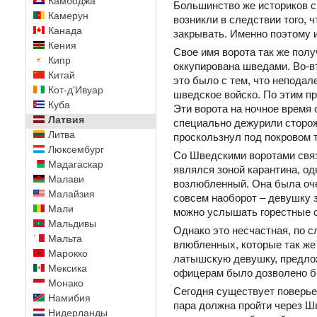
Камбоджа
Большинство же историков с
Камерун
возникли в следствии того,
Канада
закрывать. Именно поэтому 
Кения
Свое имя ворота так же полу
Кипр
оккупирована шведами. Во-в
Китай
это было с тем, что неподал
Кот-д'Ивуар
шведское войско. По этим п
Куба
Эти ворота на ночное время 
Латвия
специально дежурили сторожа
Литва
проскользнул под покровом 
Люксембург
Со Шведскими воротами связ
Мадагаскар
являлся зоной карантина, од
Малави
возлюбленный. Она была очен
Малайзия
совсем наоборот – девушку з
Мали
можно услышать горестные с
Мальдивы
Однако это несчастная, по с
Мальта
влюбленных, которые так же
Марокко
латышскую девушку, предлож
Мексика
офицерам было дозволено бр
Монако
Сегодня существует поверье,
Намибия
пара должна пройти через Шв
Нидерланды