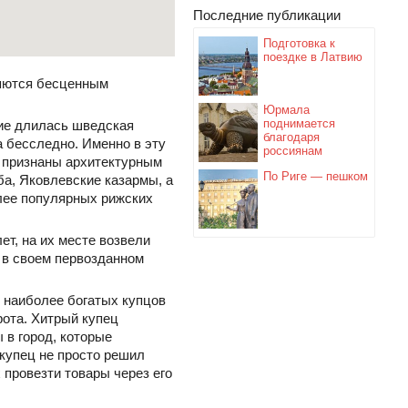
Последние публикации
Подготовка к
поездке в Латвию
ляются бесценным
Юрмала
поднимается
тие длилась шведская
благодаря
а бесследно. Именно в эту
россиянам
я признаны архитектурным
По Риге — пешком
ба, Яковлевские казармы, а
олее популярных рижских
ет, на их месте возвели
 в своем первозданном
з наиболее богатых купцов
рота. Хитрый купец
 в город, которые
 купец не просто решил
 провезти товары через его