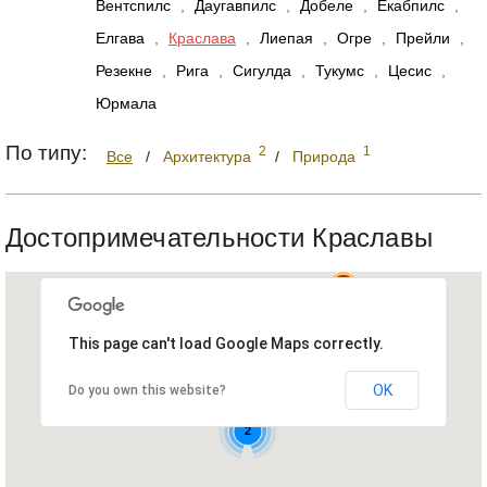
Вентспилс
,
Даугавпилс
,
Добеле
,
Екабпилс
,
Елгава
,
Краслава
,
Лиепая
,
Огре
,
Прейли
,
Резекне
,
Рига
,
Сигулда
,
Тукумс
,
Цесис
,
Юрмала
По типу:
2
1
Все
/
Архитектура
/
Природа
Достопримечательности Краславы
This page can't load Google Maps correctly.
OK
Do you own this website?
2