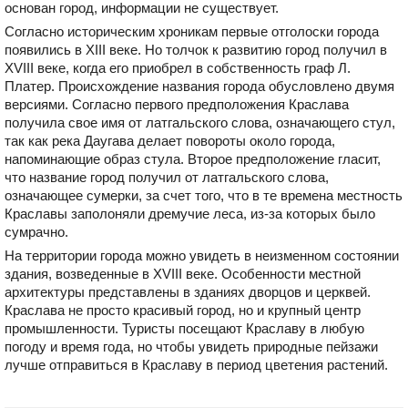
основан город, информации не существует.
Согласно историческим хроникам первые отголоски города
появились в XIII веке. Но толчок к развитию город получил в
XVIII веке, когда его приобрел в собственность граф Л.
Платер. Происхождение названия города обусловлено двумя
версиями. Согласно первого предположения Краслава
получила свое имя от латгальского слова, означающего стул,
так как река Даугава делает повороты около города,
напоминающие образ стула. Второе предположение гласит,
что название город получил от латгальского слова,
означающее сумерки, за счет того, что в те времена местность
Краславы заполоняли дремучие леса, из-за которых было
сумрачно.
На территории города можно увидеть в неизменном состоянии
здания, возведенные в XVIII веке. Особенности местной
архитектуры представлены в зданиях дворцов и церквей.
Краслава не просто красивый город, но и крупный центр
промышленности. Туристы посещают Краславу в любую
погоду и время года, но чтобы увидеть природные пейзажи
лучше отправиться в Краславу в период цветения растений.