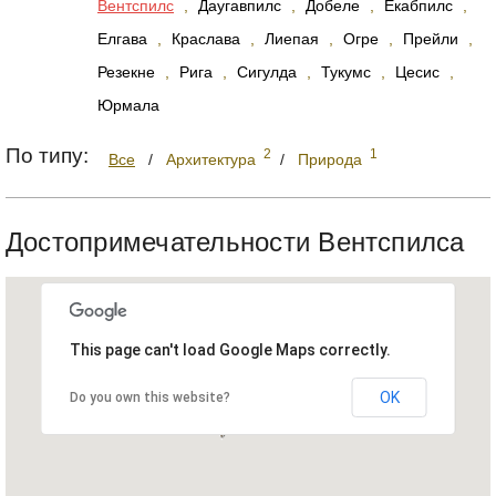
Вентспилс
,
Даугавпилс
,
Добеле
,
Екабпилс
,
Елгава
,
Краслава
,
Лиепая
,
Огре
,
Прейли
,
Резекне
,
Рига
,
Сигулда
,
Тукумс
,
Цесис
,
Юрмала
По типу:
2
1
Все
/
Архитектура
/
Природа
Достопримечательности Вентспилса
This page can't load Google Maps correctly.
OK
Do you own this website?