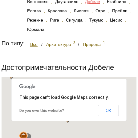
Вентспилс
,
Даугавпилс
,
Добеле
,
Екабпилс
,
Елгава
,
Краслава
,
Лиепая
,
Огре
,
Прейли
,
Резекне
,
Рига
,
Сигулда
,
Тукумс
,
Цесис
,
Юрмала
По типу:
3
1
Все
/
Архитектура
/
Природа
Достопримечательности Добеле
This page can't load Google Maps correctly.
OK
Do you own this website?