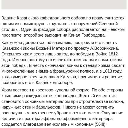
Здание Казанского кафедрального собора по праву считается
одним из самых крупных культовых сооружений Северной
столицы. Один из фасадов собора располагается на Невском
проспекте, второй же выходит на Канал Грибоедова.
Как можно догадаться по названию, построили его в честь
Казанской иконы Божьей Матери по проекту А.Воронихина.
Открылся храм всего лишь за год до победы в Войне 1812
года. Именно поэтому его и считают символом и памятником
этой победы. В честь окончания войны к стенам храма свозят
многочисленные знамена французских полков, а в 1813 году,
когда умирает фельдмаршал Кутузов, принимается решение
похоронить его в Казанском соборе.
Храм построен в крестово-купольной форме. По обе стороны
крыльями раскидываются колоннады. Желтый известняк
становится основным материалом при строительстве колонн,
наружных стен и барельефов. Никого не может оставить
равнодушным внутреннее убранство этого места. Ощущение
величия и простора эффектно оформленного интерьера
создается благодаря великолепным колоннам (56!!!),