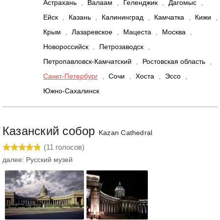
Астрахань
,
Валаам
,
Геленджик
,
Дагомыс
,
Ейск
,
Казань
,
Калининград
,
Камчатка
,
Кижи
,
Крым
,
Лазаревское
,
Мацеста
,
Москва
,
Новороссийск
,
Петрозаводск
,
Петропавловск-Камчатский
,
Ростовская область
,
Санкт-Петербург
,
Сочи
,
Хоста
,
Эссо
,
Южно-Сахалинск
Казанский собор
Kazan Cathedral
(
11
голосов)
далее: Русский музей