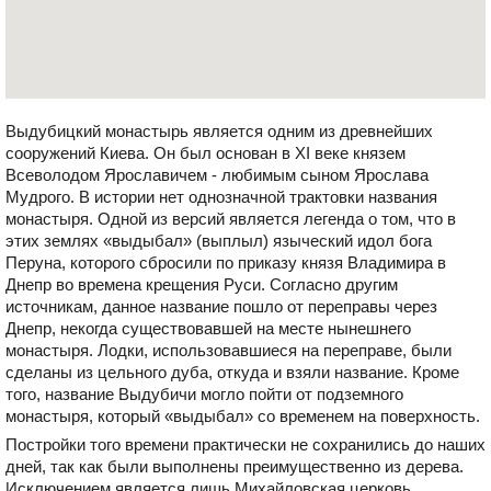
Выдубицкий монастырь является одним из древнейших
сооружений Киева. Он был основан в ХІ веке князем
Всеволодом Ярославичем - любимым сыном Ярослава
Мудрого. В истории нет однозначной трактовки названия
монастыря. Одной из версий является легенда о том, что в
этих землях «выдыбал» (выплыл) языческий идол бога
Перуна, которого сбросили по приказу князя Владимира в
Днепр во времена крещения Руси. Согласно другим
источникам, данное название пошло от переправы через
Днепр, некогда существовавшей на месте нынешнего
монастыря. Лодки, использовавшиеся на переправе, были
сделаны из цельного дуба, откуда и взяли название. Кроме
того, название Выдубичи могло пойти от подземного
монастыря, который «выдыбал» со временем на поверхность.
Постройки того времени практически не сохранились до наших
дней, так как были выполнены преимущественно из дерева.
Исключением является лишь Михайловская церковь,