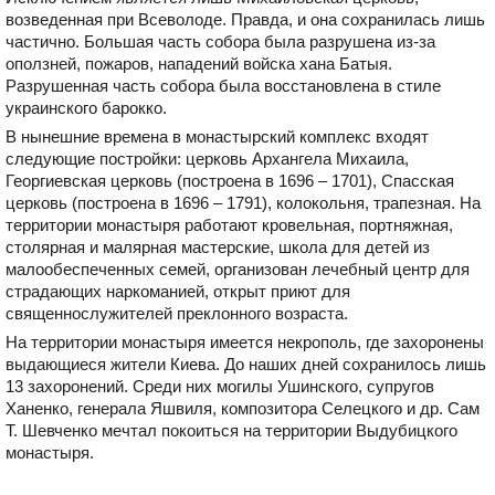
возведенная при Всеволоде. Правда, и она сохранилась лишь
частично. Большая часть собора была разрушена из-за
оползней, пожаров, нападений войска хана Батыя.
Разрушенная часть собора была восстановлена в стиле
украинского барокко.
В нынешние времена в монастырский комплекс входят
следующие постройки: церковь Архангела Михаила,
Георгиевская церковь (построена в 1696 – 1701), Спасская
церковь (построена в 1696 – 1791), колокольня, трапезная. На
территории монастыря работают кровельная, портняжная,
столярная и малярная мастерские, школа для детей из
малообеспеченных семей, организован лечебный центр для
страдающих наркоманией, открыт приют для
священнослужителей преклонного возраста.
На территории монастыря имеется некрополь, где захоронены
выдающиеся жители Киева. До наших дней сохранилось лишь
13 захоронений. Среди них могилы Ушинского, супругов
Ханенко, генерала Яшвиля, композитора Селецкого и др. Сам
Т. Шевченко мечтал покоиться на территории Выдубицкого
монастыря.