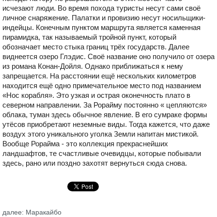
исчезают люди. Во время похода туристы несут сами своё
личное снаряжение. Палатки и провизию несут носильщики-
индейцы. Конечным пунктом маршрута является каменная
пирамидка, так называемый тройной пункт, который
обозначает место стыка границ трёх государств. Далее
виднеется озеро Глэдис. Своё название оно получило от озера
из романа Конан-Дойля. Однако приближаться к нему
запрещается. На расстоянии ещё нескольких километров
находится ещё одно примечательное место под названием
«Нос корабля». Это узкая и острая оконечность плато в
северном направлении. За Рорайму постоянно « цепляются»
облака, туман здесь обычное явление. В его сумраке формы
утёсов приобретают неземные виды. Тогда кажется, что даже
воздух этого уникального уголка Земли напитан мистикой.
Вообще Рорайма - это коллекция прекраснейших
ландшафтов, те счастливые очевидцы, которые побывали
здесь, рано или поздно захотят вернуться сюда снова.
далее: Маракайбо