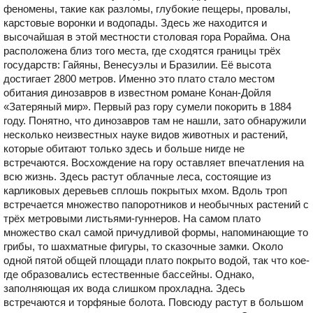
феномены, такие как разломы, глубокие пещеры, провалы,
карстовые воронки и водопады. Здесь же находится и
высочайшая в этой местности столовая гора Рорайма. Она
расположена близ того места, где сходятся границы трёх
государств: Гайяны, Венесуэлы и Бразилии. Её высота
достигает 2800 метров. Именно это плато стало местом
обитания динозавров в известном романе Конан-Дойля
«Затеряный мир». Первый раз гору сумели покорить в 1884
году. Понятно, что динозавров там не нашли, зато обнаружили
несколько неизвестных науке видов животных и растений,
которые обитают только здесь и больше нигде не
встречаются. Восхождение на гору оставляет впечатления на
всю жизнь. Здесь растут облачные леса, состоящие из
карликовых деревьев сплошь покрытых мхом. Вдоль троп
встречается множество папоротников и необычных растений с
трёх метровыми листьями-гуннеров. На самом плато
множество скал самой причудливой формы, напоминающие то
грибы, то шахматные фигуры, то сказочные замки. Около
одной пятой общей площади плато покрыто водой, так что кое-
где образовались естественные бассейны. Однако,
заполняющая их вода слишком прохладна. Здесь
встречаются и торфяные болота. Повсюду растут в большом