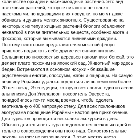
количестве орхидеи и насекомоядные растения. Это вид
цветковых растений, которые питаются не только
насекомыми, попадающими в их ловушки, но могут даже
обвивать и душить мелких животных. Существование на
некоторых из тепуи хищных растений биологи объясняют
нехваткой в почве питательных веществ, особенно азота и
фосфора, которые вымываются ливневыми дождями.
Поэтому некоторым представителям местной флоры
пришлось подыскать себе другие источники питания.
Большинство низкорослых деревьев напоминают бонсай, это
делает плато похожим на японский сад. Животный мир здесь
беден. Встречаются в основном носухи - ближайшие
родственники енотов, опоссумы, жабы и ящерицы. На самую
вершину Рораймы удалось подняться лишь немногим более
20 лет назад. Экспедиции, которую возглавлял один из ассов
альпинизма Дон Уиллансон, покоритель Эвереста,
понадобилось почти месяц времени, чтобы одолеть
вертикальную 400 метровую стену. Для всех поклонников
экотуризма посещение Рораймы - настоящее приключение.
Для туристов проводится несколько экскурсий в день.
Обычно длительность тура продолжается несколько дней и
только в сопровождении опытного гида. Самостоятельные
походы на гору не разрешаются. В этих местах часто