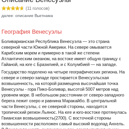
(
11
голосов)
далее: описание Вьетнама
География Венесуэлы
Боливарианская Республика Венесуэла — это страна
северной части Южной Америки. На севере омывается
Карибским морем и примерно в такой же степени
Атлантическим океаном, на востоке имеет общую границу с
Гайаной, на юге с Бразилией, и с Колумбией — на западе.
Государство поделено на четыре географических региона. На
севере и северо-западе простирается Венесуэльская
возвышенность, на которой размещена высочайшая точка
Венесуэлы - гора Пико-Боливар, высотой 5007 метров над
уровнем море. В небольшом расстоянии от северо-западного
берега лежит озеро и равнина Маракайбо. В центральной
части Венесуэлы, с ее северной стороны, находится
тропический регион Льянос. На юге и юго-востоке протянулась
Гвианская возвышенность(2700). С восточной стороны
возвышенности расположен самый высокий водопад Анхель.