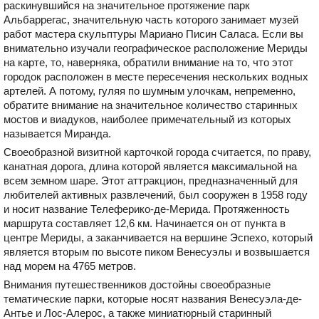
раскинувшийся на значительное протяжение парк
Альбаррегас, значительную часть которого занимает музей
работ мастера скульптуры Мариано Писин Саласа. Если вы
внимательно изучали географическое расположение Мериды
на карте, то, наверняка, обратили внимание на то, что этот
городок расположен в месте пересечения нескольких водных
артелей. А потому, гуляя по шумным улочкам, непременно,
обратите внимание на значительное количество старинных
мостов и виадуков, наиболее примечательный из которых
называется Миранда.
Своеобразной визитной карточкой города считается, по праву,
канатная дорога, длина которой является максимальной на
всем земном шаре. Этот аттракцион, предназначенный для
любителей активных развлечений, был сооружен в 1958 году
и носит название Телеферико-де-Мерида. Протяженность
маршрута составляет 12,6 км. Начинается он от пункта в
центре Мериды, а заканчивается на вершине Эспехо, который
является вторым по высоте пиком Венесуэлы и возвышается
над морем на 4765 метров.
Внимания путешественников достойны своеобразные
тематические парки, которые носят названия Венесуэла-де-
Антье и Лос-Алерос, а также миниатюрный старинный