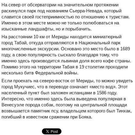
На север от обсерватории на значительном протяжении
раскинулся парк под названием Сьерра-Невада, который
славится своей гостеприимностью по отношению к туристам.
Именно в этом месте можно не только полюбоваться на
изысканные ландшафты, но и порыбачить.
На расстоянии 10 км от Мериды находится миниатюрный
город Табай, откуда отправляются в Национальный парк
многочисленные экскурсии. Основано это место было в 1689
году, а свою популярность сыскало благодаря тому, что
именно здесь производится львиная доля всего кофе страны.
Помимо этого на территории Табая в 19 столетии проходили
несколько битв Федеральной войны.
Если проехать на северо-восток от Мериды, то можно увидеть
город Мукучиес, что в переводе означает «место вод». Этот
населенный пункт был заложен испанцами в 1586 году.
Интересно, что именно здесь была выведена популярная в
Венесуэле порода собак, поэтому на центральной площади
возвышается памятник псу, владельцем которого был Тинхак,
погибший в известном сражении при Бояка.