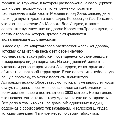
городишко Трухильо, в котором расположено немало церквей.
Если будет возможность, то непременно посетите
распложенный поблизости Мериды город Хали, заповедный
парк, где шумят десятки водопадов, Коррера-де-Лас-Гонсалес,
утопающий в зелени Ла-Меса-де-Лос-Индиос, а также
совершите путешествие по дороге Карретера-Трансандина, по
обеим сторонам которой зрителю открываются
захватывающие дух панорамы.
В часе езды от Апартадероса расположен «парк кондоров»,
который славится на весь свет своей научно-
исследовательской работой, посвященной охране редких и
вымирающих видов пернатых. На сегодняшний момент в
указанном регионе проживают 8 кондоров, из которых два
обитают на парковой территории. Если совершить небольшую
пешую прогулку, то можно посетить знаменитую
Астрономическую Обсерваторию, которая уже много лет носит
статус национальной. Ее высота является наибольшей на
всем земном шаре и достигает она 3600 метров. Но не только
этот показатель сыскал этому зданию такую популярность.
Все дело в том, что четыре дома, объединенных в один,
содержат в своих залах так называемый телескоп Шмидта,
который занимает 4 в мире место по своим габаритам.