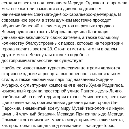
сегодня известен под названием Мерида. Однако в те времена
местные жители называли его довольно длинным
наименованием Сантьяго-де-Лос-Кабальерос-де-Мерида. В
современное время в этом шумном местечке проходит
обучение более 40 тысяч студентов из разных городков.
Всемирную известность Мерида получила благодаря
уникальной вежливости своих жителей, а также большому
количеству благоустроенных парков, которых на территории
города насчитывается 28. Стоит отметить, что ни в одном
другом месте Венесуэлы столько подобных
достопримечательностей не существует.
Наиболее известными туристическими центрами являются
старинное здание аэропорта, выполненное в колониальном
стиле, а также необычный парк под названием Жардин-
Акуарио, скульптурная композиция в честь Хуана Родригеса,
изысканный храм на просторной улице Рангель-дель-Льяно,
наибольший на всей территории страны Университет, пестрые
Цветочные часы, оригинальный древний район города Ла-
Пароккиа, знаменитый всему миру Музей технологии и науки,
шумный уличный базарчик Меркада-Принсипаль-де-Мерида.
Помимо этого внимание туриста могут привлечь такие места,
как просторная площадь под названием Пласа-де-Торос,