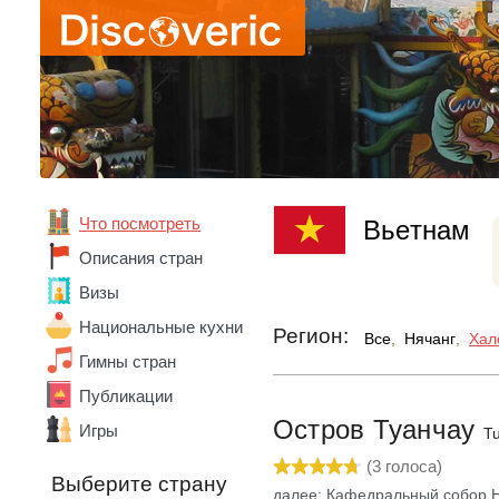
Абхазия
Австралия
Австрия
Азербайджан
Алжир
Ангола
Андорра
Что посмотреть
Вьетнам
Аргентина
Описания стран
Армения
Беларусь
Визы
Бельгия
Национальные кухни
Бенин
Регион:
Все
,
Нячанг
,
Хал
Болгария
Гимны стран
Боливия
Публикации
Бразилия
Ватикан
Остров Туанчау
Игры
T
Великобритания
(
3
голоса)
Венгрия
Выберите страну
Венесуэла
далее: Кафедральный собор 