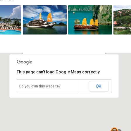
Остров Туанчау
This page can't load Google Maps correctly.
Вьетнам, Халонг
OK
Do you own this website?