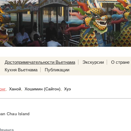
Достопримечательности Вьетнама
Экскурсии
О стране
Кухня Вьетнама
Публикации
онг
,
Ханой
,
Хошимин (Сайгон)
,
Хуэ
uan Chau Island
Нячанга