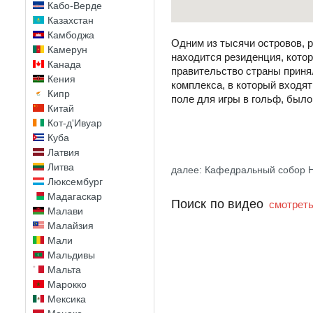
Кабо-Верде
Казахстан
Камбоджа
Одним из тысячи островов, р
Камерун
находится резиденция, кото
Канада
правительство страны принял
Кения
комплекса, в который входя
Кипр
поле для игры в гольф, был
Китай
Кот-д'Ивуар
Куба
Латвия
Литва
далее: Кафедральный собор 
Люксембург
Мадагаскар
Поиск по видео
смотреть
Малави
Малайзия
Мали
Мальдивы
Мальта
Марокко
Мексика