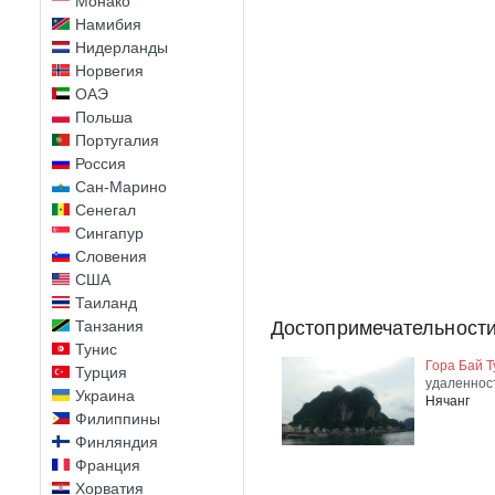
Монако
Намибия
Нидерланды
Норвегия
ОАЭ
Польша
Португалия
Россия
Сан-Марино
Сенегал
Сингапур
Словения
США
Таиланд
Танзания
Достопримечательности
Тунис
Гора Бай Т
Турция
удаленнос
Украина
Нячанг
Филиппины
Финляндия
Франция
Хорватия