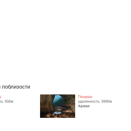
 поблизости
у
Пещеры
ть: 506м
удаленность: 3990м
Халонг