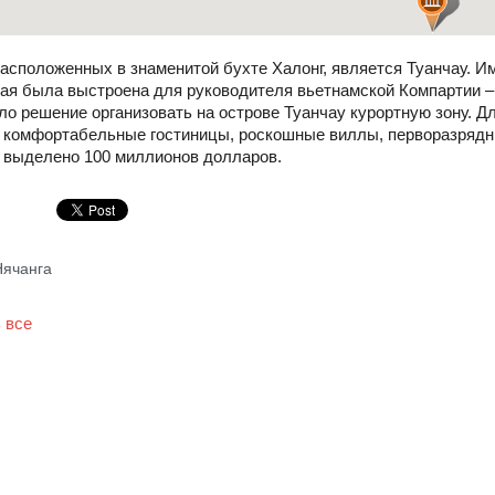
асположенных в знаменитой бухте Халонг, является Туанчау. И
рая была выстроена для руководителя вьетнамской Компартии –
о решение организовать на острове Туанчау курортную зону. Дл
т комфортабельные гостиницы, роскошные виллы, перворазрядн
о выделено 100 миллионов долларов.
Нячанга
 все