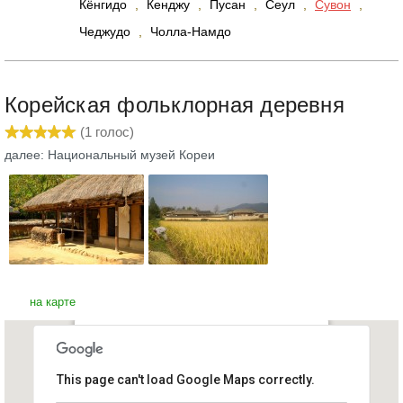
Кёнгидо
,
Кенджу
,
Пусан
,
Сеул
,
Сувон
,
Чеджудо
,
Чолла-Намдо
Корейская фольклорная деревня
(
1
голос)
далее: Национальный музей Кореи
на карте
Корейская фольклорная
This page can't load Google Maps correctly.
деревня
Южная Корея, Сувон