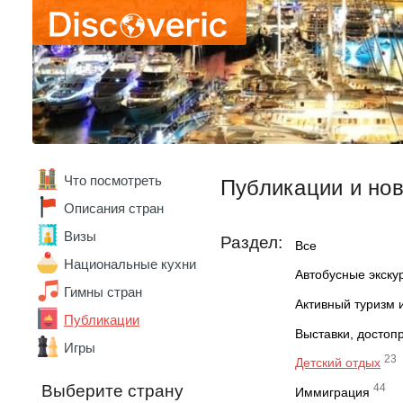
Что посмотреть
Публикации и но
Описания стран
Визы
Раздел:
Все
Национальные кухни
Автобусные экску
Гимны стран
Активный туризм 
Публикации
Выставки, достоп
Игры
23
Детский отдых
Выберите страну
44
Иммиграция