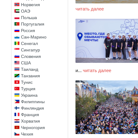
Норвегия
читать далее
ОАЭ
Польша
Португалия
Россия
Сан-Марино
Сенегал
Сингапур
Словения
США
Таиланд
и...
читать далее
Танзания
Тунис
Турция
Украина
Филиппины
Финляндия
Франция
Хорватия
Черногория
Чехия