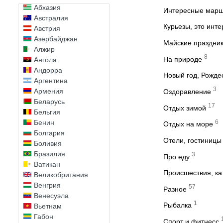
Абхазия
Интересные мар
Австралия
Курьезы, это инт
Австрия
Азербайджан
Майские праздни
Алжир
8
На природе
Ангола
Андорра
Новый год, Рожде
Аргентина
3
Армения
Оздоравление
Беларусь
17
Отдых зимой
Бельгия
6
Бенин
Отдых на море
Болгария
Отели, гостиницы
Боливия
Бразилия
3
Про еду
Ватикан
Происшествия, к
Великобритания
Венгрия
57
Разное
Венесуэла
1
Рыбалка
Вьетнам
Габон
Спорт и фитнесс