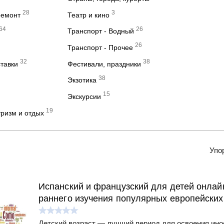
28
3
ремонт
Театр и кино
64
26
Транспорт - Водный
26
Транспорт - Прочее
32
38
ставки
Фестивали, праздники
38
Экзотика
15
Экскурсии
19
ризм и отдых
Упо
Испанский и французский для детей онлай
раннего изучения популярных европейских
Детский возраст — лучший период для освоения ино