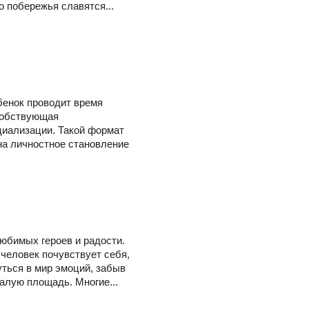
 побережья славятся...
ебенок проводит время
особствующая
циализации. Такой формат
на личностное становление
юбимых героев и радости.
человек почувствует себя,
уться в мир эмоций, забыв
алую площадь. Многие...