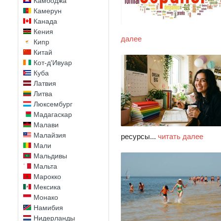
Камбоджа
Камерун
Канада
Кения
далее
Кипр
Китай
Кот-д'Ивуар
Куба
Латвия
Литва
Люксембург
Мадагаскар
Малави
Малайзия
ресурсы...
читать далее
Мали
Мальдивы
Мальта
Марокко
Мексика
Монако
Намибия
Нидерланды