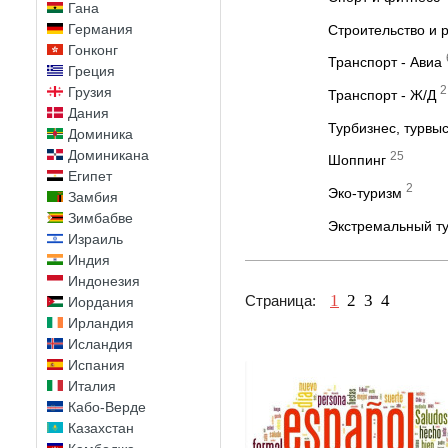
Гана
Германия
Строительство и 
Гонконг
Транспорт - Авиа
Греция
2
Грузия
Транспорт - Ж/Д
Дания
Турбизнес, турвы
Доминика
Доминикана
25
Шоппинг
Египет
2
Эко-туризм
Замбия
Зимбабве
Экстремальный ту
Израиль
Индия
Индонезия
1
2
3
4
Страница:
Иордания
Ирландия
Исландия
Испания
Италия
Кабо-Верде
Казахстан