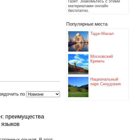
газет. Знакомьтесь с этими
материалами онлайн
бесплатно.
Популярные места
Тадж-Махал
Московский
Кремль
Национальный
парк Сноудония
рядочить по
н: преимущества
 языков
странных языков. В этот