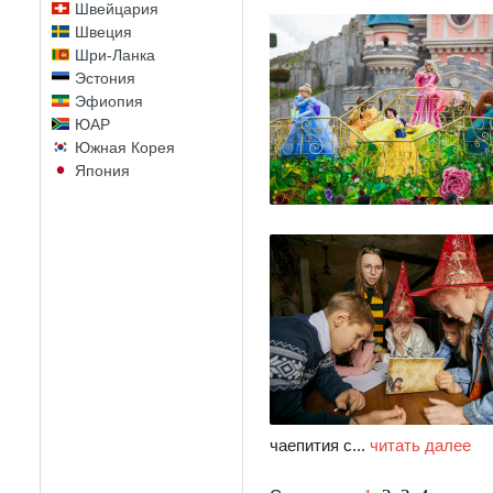
Швейцария
Швеция
Шри-Ланка
Эстония
Эфиопия
ЮАР
Южная Корея
Япония
чаепития с...
читать далее