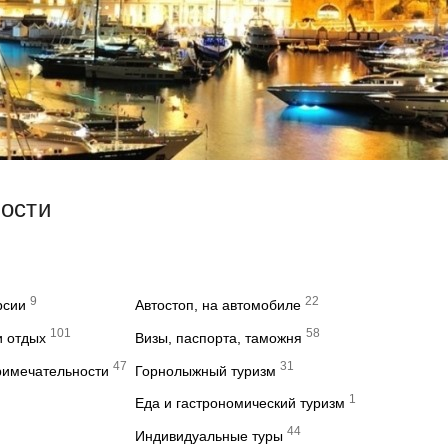
вости
9
22
рсии
Автостоп, на автомобиле
101
58
и отдых
Визы, паспорта, таможня
47
31
римечательности
Горнолыжный туризм
1
Еда и гастрономический туризм
44
Индивидуальные туры