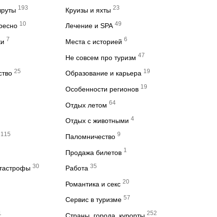
193
23
шруты
Круизы и яхты
10
49
ересно
Лечение и SPA
7
6
ки
Места с историей
47
Не совсем про туризм
25
19
ство
Образование и карьера
19
Особенности регионов
64
Отдых летом
4
Отдых с животными
115
9
Паломничество
1
Продажа билетов
30
35
атастрофы
Работа
20
Романтика и секс
57
Сервис в туризме
1
252
Страны, города, курорты