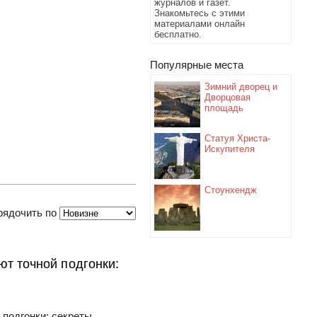
журналов и газет.
Знакомьтесь с этими
материалами онлайн
бесплатно.
Популярные места
Зимний дворец и
Дворцовая
площадь
Статуя Христа-
Искупителя
Стоунхендж
рядочить по
ют точной подгонки:
 подгонки: секреты