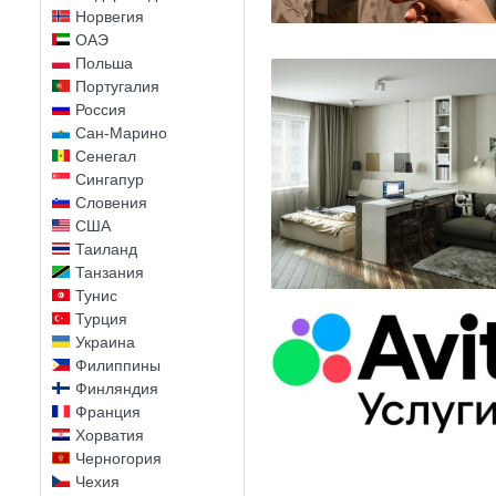
Норвегия
ОАЭ
Польша
Португалия
Россия
Сан-Марино
Сенегал
Сингапур
Словения
США
Таиланд
Танзания
Тунис
Турция
Украина
Филиппины
Финляндия
Франция
Хорватия
Черногория
Чехия