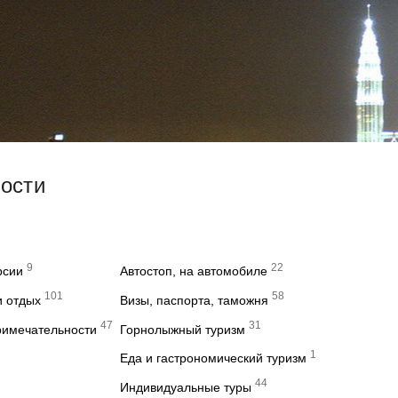
вости
9
22
рсии
Автостоп, на автомобиле
101
58
и отдых
Визы, паспорта, таможня
47
31
римечательности
Горнолыжный туризм
1
Еда и гастрономический туризм
44
Индивидуальные туры