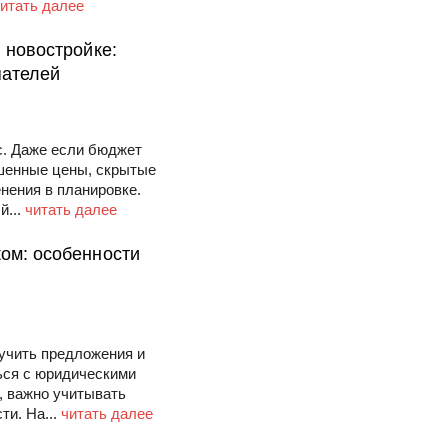
итать далее
 новостройке:
пателей
с. Даже если бюджет
ышенные цены, скрытые
нения в планировке.
й...
читать далее
ком: особенности
зучить предложения и
ься с юридическими
, важно учитывать
ти. На...
читать далее