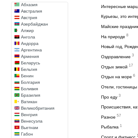
Абхазия
Интересные мар
Австралия
Курьезы, это инт
Австрия
Азербайджан
Майские праздни
Алжир
8
На природе
Ангола
Андорра
Новый год, Рожде
Аргентина
3
Армения
Оздоравление
Беларусь
17
Отдых зимой
Бельгия
6
Бенин
Отдых на море
Болгария
Отели, гостиницы
Боливия
Бразилия
3
Про еду
Ватикан
Происшествия, к
Великобритания
Венгрия
57
Разное
Венесуэла
1
Рыбалка
Вьетнам
Габон
Спорт и фитнесс