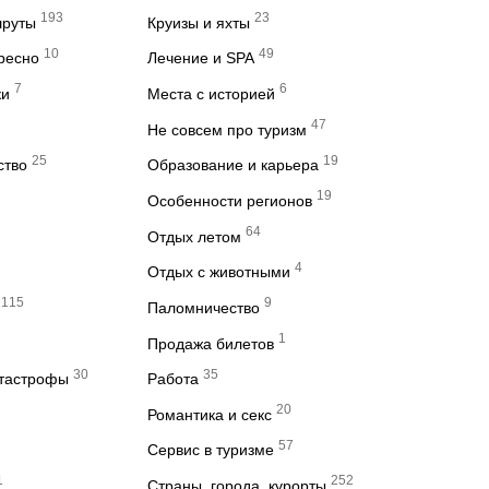
193
23
шруты
Круизы и яхты
10
49
ересно
Лечение и SPA
7
6
ки
Места с историей
47
Не совсем про туризм
25
19
ство
Образование и карьера
19
Особенности регионов
64
Отдых летом
4
Отдых с животными
115
9
Паломничество
1
Продажа билетов
30
35
атастрофы
Работа
20
Романтика и секс
57
Сервис в туризме
1
252
Страны, города, курорты