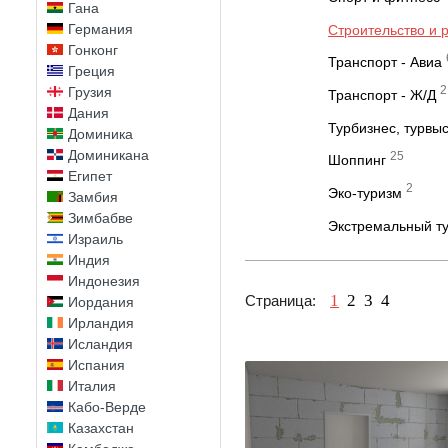
Гана
Германия
Строительство и 
Гонконг
Транспорт - Авиа
Греция
2
Грузия
Транспорт - Ж/Д
Дания
Турбизнес, турвы
Доминика
Доминикана
25
Шоппинг
Египет
2
Эко-туризм
Замбия
Зимбабве
Экстремальный ту
Израиль
Индия
Индонезия
1
2
3
4
Страница:
Иордания
Ирландия
Исландия
Испания
Италия
Кабо-Верде
Казахстан