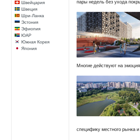
пары недель без ухода покры
Швейцария
Швеция
Шри-Ланка
Эстония
Эфиопия
ЮАР
Южная Корея
Япония
Многие действуют на эмоциях
специфику местного рынка и