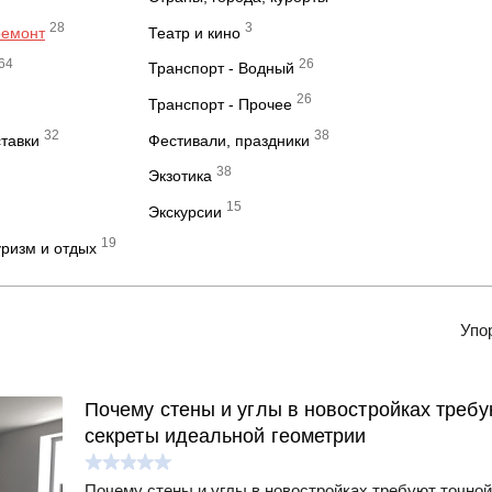
28
3
ремонт
Театр и кино
64
26
Транспорт - Водный
26
Транспорт - Прочее
32
38
ставки
Фестивали, праздники
38
Экзотика
15
Экскурсии
19
ризм и отдых
Упо
Почему стены и углы в новостройках требу
секреты идеальной геометрии
Почему стены и углы в новостройках требуют точной