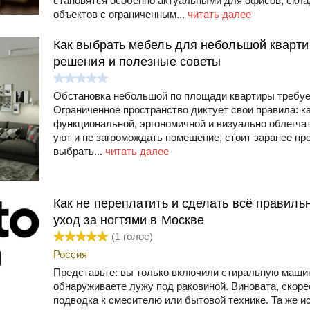
становятся особенно актуальными для офисов, скла
объектов с ограниченным...
читать далее
Как выбрать мебель для небольшой кварти
решения и полезные советы
Обстановка небольшой по площади квартиры требуе
Ограниченное пространство диктует свои правила: 
функциональной, эргономичной и визуально облегчат
уют и не загромождать помещение, стоит заранее пр
выбрать...
читать далее
Как не переплатить и сделать всё правиль
уход за ногтями в Москве
(
1
голос)
Россия
Представьте: вы только включили стиральную машин
обнаруживаете лужу под раковиной. Виновата, скоре
подводка к смесителю или бытовой технике. Та же и