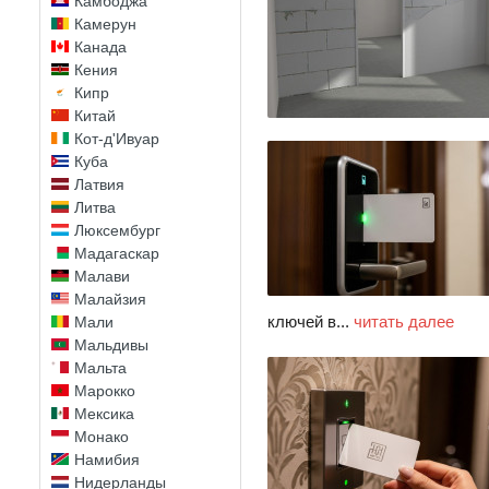
Камбоджа
Камерун
Канада
Кения
Кипр
Китай
Кот-д'Ивуар
Куба
Латвия
Литва
Люксембург
Мадагаскар
Малави
Малайзия
ключей в...
читать далее
Мали
Мальдивы
Мальта
Марокко
Мексика
Монако
Намибия
Нидерланды