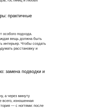
дов, гостиниц и любых
ры: практичные
т особого подхода.
каждая вещь должна быть
ь интерьер. Чтобы создать
одумать расстановку и
но: замена подводки и
у, а через минуту
е всего, изношенная
стория — с ногтями: после