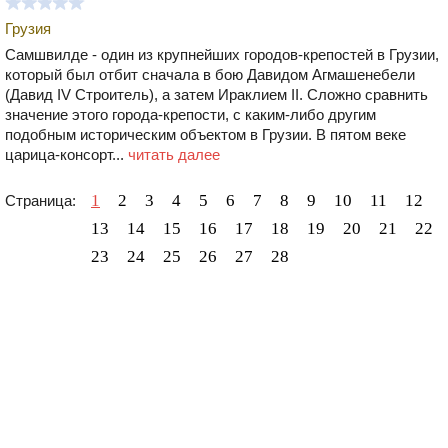
Грузия
Самшвилде - один из крупнейших городов-крепостей в Грузии,
который был отбит сначала в бою Давидом Агмашенебели
(Давид IV Строитель), а затем Ираклием II. Сложно сравнить
значение этого города-крепости, с каким-либо другим
подобным историческим объектом в Грузии. В пятом веке
царица-консорт...
читать далее
1
2
3
4
5
6
7
8
9
10
11
12
Страница:
13
14
15
16
17
18
19
20
21
22
23
24
25
26
27
28