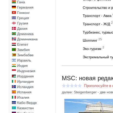
Гана
Германия
Строительство и 
Гонконг
Транспорт - Авиа
Греция
2
Грузия
Транспорт - Ж/Д
Дания
Турбизнес, турвы
Доминика
Доминикана
25
Шоппинг
Египет
2
Эко-туризм
Замбия
Зимбабве
Экстремальный ту
Израиль
Индия
Индонезия
Иордания
MSC: новая редак
Ирландия
Проголосуйте в 
Исландия
далее: Steigenberger - две но
Испания
Италия
Кабо-Верде
Казахстан