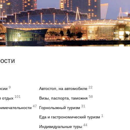
вости
9
22
рсии
Автостоп, на автомобиле
101
58
и отдых
Визы, паспорта, таможня
47
31
римечательности
Горнолыжный туризм
1
Еда и гастрономический туризм
44
Индивидуальные туры