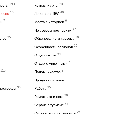
193
23
шруты
Круизы и яхты
10
49
ересно
Лечение и SPA
7
6
ки
Места с историей
47
Не совсем про туризм
25
19
ство
Образование и карьера
19
Особенности регионов
64
Отдых летом
4
Отдых с животными
115
9
Паломничество
1
Продажа билетов
30
35
атастрофы
Работа
20
Романтика и секс
57
Сервис в туризме
1
252
Страны, города, курорты