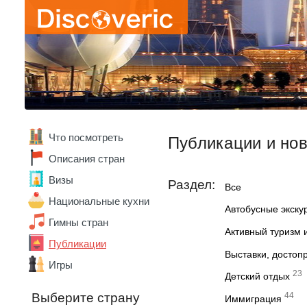
Что посмотреть
Публикации и но
Описания стран
Визы
Раздел:
Все
Национальные кухни
Автобусные экску
Гимны стран
Активный туризм 
Публикации
Выставки, достоп
Игры
23
Детский отдых
Выберите страну
44
Иммиграция