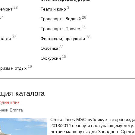
28
3
ремонт
Театр и кино
64
26
Транспорт - Водный
26
Транспорт - Прочее
32
38
ставки
Фестивали, праздники
38
Экзотика
15
Экскурсии
19
ризм и отдых
ция каталога
один клик
винки Египта
Cruise Lines MSC публикует второе изд
2013/2014 сезону и наступающему лету.
летние маршруты для Западного Среди