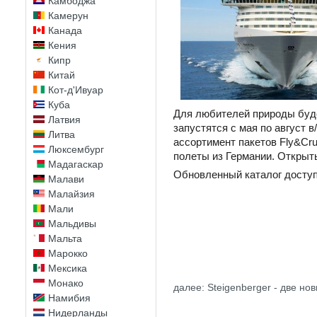
Камбоджа
Камерун
Канада
Кения
Кипр
Китай
Кот-д'Ивуар
Куба
Для любителей природы буд
Латвия
запустятся с мая по август 
Литва
ассортимент пакетов Fly&Cr
Люксембург
полеты из Германии. Открыт
Мадагаскар
Обновленный каталог доступ
Малави
Малайзия
Мали
Мальдивы
Мальта
Марокко
Мексика
Монако
далее: Steigenberger - две но
Намибия
Нидерланды