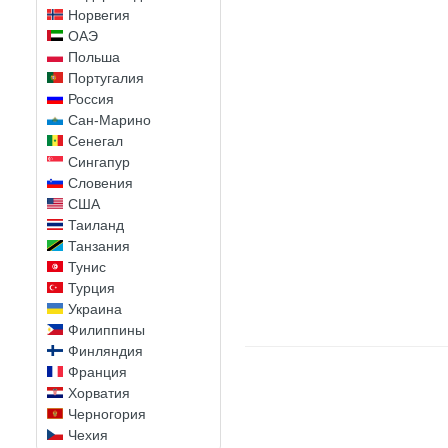
Норвегия
ОАЭ
Польша
Португалия
Россия
Сан-Марино
Сенегал
Сингапур
Словения
США
Таиланд
Танзания
Тунис
Турция
Украина
Филиппины
Финляндия
Франция
Хорватия
Черногория
Чехия