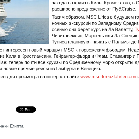
захода на круиз в Киль. Кроме этого, 
расширено предложение от Fly&Cruise.
Таким образом, MSC Lirica в будущем г
ночных экскурсий по Западному Средиз
осенью она берет курс на Ла Валетту,
Т
Чивитавеккью, Марсель или Ла-Специю.
Туниса планируют начать с Пальмы-де-
ет интересен новый маршрут MSC к норвежским фьордам. Неде
в/из Киля в Кристиансанн, Гейрангер-фьорд и Флам, Ставангер и
uise: теперь почти все круизы по Средиземному морю открыты д
ы новые прямые рейсы из Гамбурга в Венецию.
ен для просмотра на интернет-сайте
www.msc-kreuzfahrten.com
.
винки Египта