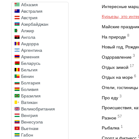
Абхазия
Интересные мар
Австралия
Курьезы, это инт
Австрия
Азербайджан
Майские праздни
Алжир
8
На природе
Ангола
Андорра
Новый год, Рожде
Аргентина
3
Армения
Оздоравление
Беларусь
17
Отдых зимой
Бельгия
6
Бенин
Отдых на море
Болгария
Отели, гостиницы
Боливия
Бразилия
3
Про еду
Ватикан
Происшествия, к
Великобритания
Венгрия
57
Разное
Венесуэла
1
Рыбалка
Вьетнам
Габон
Спорт и фитнесс