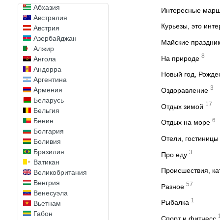
Абхазия
Интересные мар
Австралия
Курьезы, это инт
Австрия
Азербайджан
Майские праздни
Алжир
8
На природе
Ангола
Андорра
Новый год, Рожде
Аргентина
3
Армения
Оздоравление
Беларусь
17
Отдых зимой
Бельгия
6
Бенин
Отдых на море
Болгария
Отели, гостиницы
Боливия
Бразилия
3
Про еду
Ватикан
Происшествия, к
Великобритания
Венгрия
57
Разное
Венесуэла
1
Рыбалка
Вьетнам
Габон
Спорт и фитнесс