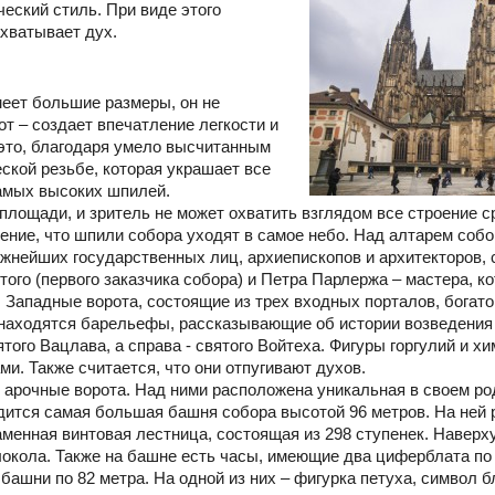
еский стиль. При виде этого
ахватывает дух.
меет большие размеры, он не
от – создает впечатление легкости и
 это, благодаря умело высчитанным
ской резьбе, которая украшает все
амых высоких шпилей.
лощади, и зритель не может охватить взглядом все строение сра
ление, что шпили собора уходят в самое небо. Над алтарем соб
ажнейших государственных лиц, архиепископов и архитекторов, 
ого (первого заказчика собора) и Петра Парлержа – мастера, к
. Западные ворота, состоящие из трех входных порталов, бога
находятся барельефы, рассказывающие об истории возведения
ятого Вацлава, а справа - святого Войтеха. Фигуры горгулий и х
и. Также считается, что они отпугивают духов.
арочные ворота. Над ними расположена уникальная в своем р
дится самая большая башня собора высотой 96 метров. На ней
каменная винтовая лестница, состоящая из 298 ступенек. Навер
окола. Также на башне есть часы, имеющие два циферблата по 
башни по 82 метра. На одной из них – фигурка петуха, символ б