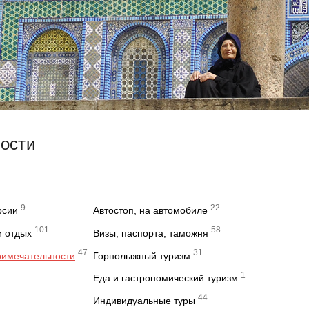
вости
9
22
рсии
Автостоп, на автомобиле
101
58
и отдых
Визы, паспорта, таможня
47
31
римечательности
Горнолыжный туризм
1
Еда и гастрономический туризм
44
Индивидуальные туры