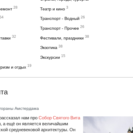
28
3
ремонт
Театр и кино
64
26
Транспорт - Водный
26
Транспорт - Прочее
32
38
ставки
Фестивали, праздники
38
Экзотика
15
Экскурсии
19
ризм и отдых
ита
тораны Амстердама
рассказал нам про
Собор Святого Вита
и, а ещё он является величайшим
кой средневековой архитектуры. Он