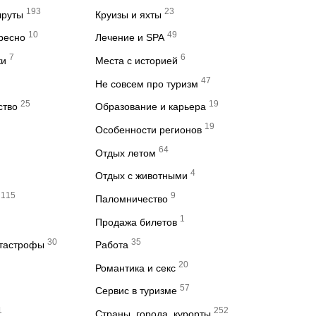
193
23
шруты
Круизы и яхты
10
49
ересно
Лечение и SPA
7
6
ки
Места с историей
47
Не совсем про туризм
25
19
ство
Образование и карьера
19
Особенности регионов
64
Отдых летом
4
Отдых с животными
115
9
Паломничество
1
Продажа билетов
30
35
атастрофы
Работа
20
Романтика и секс
57
Сервис в туризме
1
252
Страны, города, курорты