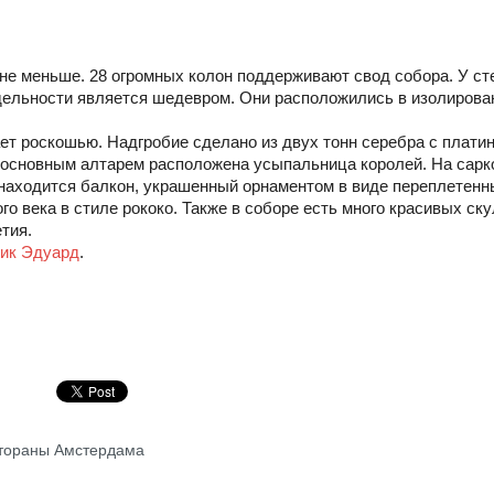
не меньше. 28 огромных колон поддерживают свод собора. У ст
тдельности является шедевром. Они расположились в изолирова
ет роскошью. Надгробие сделано из двух тонн серебра с плати
 основным алтарем расположена усыпальница королей. На сар
находится балкон, украшенный орнаментом в виде переплетенн
го века в стиле рококо. Также в соборе есть много красивых ск
тия.
ик Эдуард
.
тораны Амстердама