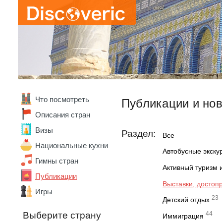
Что посмотреть
Публикации и но
Описания стран
Визы
Раздел:
Все
Национальные кухни
Автобусные экску
Гимны стран
Активный туризм 
Публикации
Выставки, достоп
Игры
23
Детский отдых
Выберите страну
44
Иммиграция