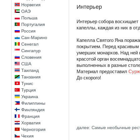
Норвегия
Интерьер
ОАЭ
Польша
Интерьер собора восхищает 
Португалия
капеллы, каждая из них в о
Россия
Сан-Марино
Капелла Святого Яна поража
Сенегал
покрытием. Перед красивым
Сингапур
умерших монархов. Над ней 
Словения
красотой орган восемнадцато
США
выполненных в разные столе
Таиланд
Материал предоставил
Сурж
Танзания
До скорого!
Тунис
Турция
Украина
Филиппины
Финляндия
Франция
Хорватия
далее: Самые необычные рес
Черногория
Чехия