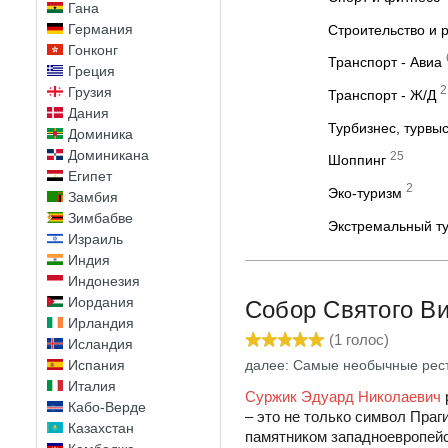
Гана
Германия
Строительство и 
Гонконг
Транспорт - Авиа
Греция
2
Грузия
Транспорт - Ж/Д
Дания
Турбизнес, турвы
Доминика
Доминикана
25
Шоппинг
Египет
2
Эко-туризм
Замбия
Зимбабве
Экстремальный ту
Израиль
Индия
Индонезия
Иордания
Собор Святого В
Ирландия
(
1
голос)
Исландия
далее: Самые необычные рес
Испания
Италия
Суржик Эдуард Николаевич
Кабо-Верде
– это не только символ Праг
Казахстан
памятником западноевропейс