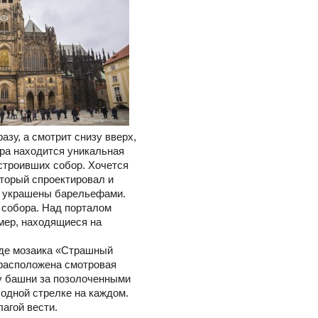
зу, а смотрит снизу вверх,
ора находится уникальная
строивших собор. Хочется
оторый спроектировал и
то украшены барельефами.
 собора. Над порталом
имер, находящиеся на
оде мозаика «Страшный
 расположена смотровая
ху башни за позолоченными
одной стрелке на каждом.
лагой вести.