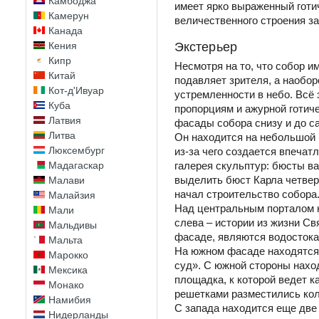
Камбоджа
имеет ярко выраженный готич
Камерун
величественного строения з
Канада
Экстерьер
Кения
Кипр
Несмотря на то, что собор и
Китай
подавляет зрителя, а наобор
Кот-д'Ивуар
устремленности в небо. Всё
Куба
пропорциям и ажурной готиче
Латвия
фасады собора снизу и до с
Литва
Он находится на небольшой п
Люксембург
из-за чего создается впечат
галерея скульптур: бюсты в
Мадагаскар
выделить бюст Карла четверт
Малави
начал строительство собора
Малайзия
Над центральным порталом 
Мали
слева – истории из жизни Св
Мальдивы
фасаде, являются водостокам
Мальта
На южном фасаде находятся 
Марокко
суд». С южной стороны нахо
Мексика
площадка, к которой ведет 
Монако
решетками разместились кол
Намибия
С запада находится еще две 
Нидерланды