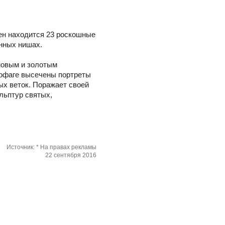
ен находится 23 роскошные
нных нишах.
новым и золотым
кофаге высечены портреты
ых веток. Поражает своей
ульптур святых,
Источник: * На правах рекламы
22 сентября 2016