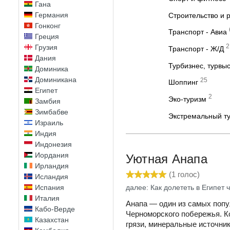
Гана
Германия
Строительство и 
Гонконг
Транспорт - Авиа
Греция
2
Грузия
Транспорт - Ж/Д
Дания
Турбизнес, турвы
Доминика
Доминикана
25
Шоппинг
Египет
2
Эко-туризм
Замбия
Зимбабве
Экстремальный ту
Израиль
Индия
Индонезия
Иордания
Уютная Анапа
Ирландия
(
1
голос)
Исландия
далее: Как долететь в Египет
Испания
Италия
Анапа — один из самых поп
Кабо-Верде
Черноморского побережья. 
Казахстан
грязи, минеральные источни