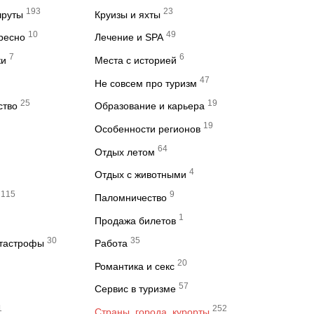
193
23
шруты
Круизы и яхты
10
49
ересно
Лечение и SPA
7
6
ки
Места с историей
47
Не совсем про туризм
25
19
ство
Образование и карьера
19
Особенности регионов
64
Отдых летом
4
Отдых с животными
115
9
Паломничество
1
Продажа билетов
30
35
атастрофы
Работа
20
Романтика и секс
57
Сервис в туризме
1
252
Страны, города, курорты