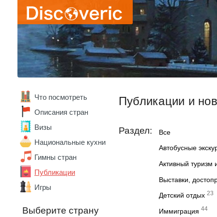
Что посмотреть
Публикации и но
Описания стран
Визы
Раздел:
Все
Национальные кухни
Автобусные экску
Гимны стран
Активный туризм 
Публикации
Выставки, достоп
Игры
23
Детский отдых
Выберите страну
44
Иммиграция