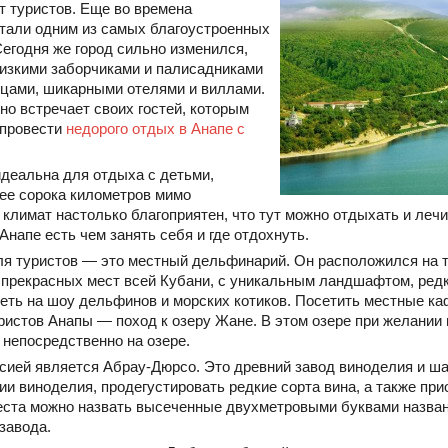
т туристов. Еще во времена
итали одним из самых благоустроенных
Сегодня же город сильно изменился,
изкими заборчиками и палисадниками
цами, шикарными отелями и виллами.
но встречает своих гостей, которым
 провести
недорого отдых в Анапе с
идеальна для отдыха с детьми,
ее сорока километров мимо
климат настолько благоприятен, что тут можно отдыхать и лечит
Анапе есть чем занять себя и где отдохнуть.
ля туристов — это местный дельфинарий. Он расположился на 
прекрасных мест всей Кубани, с уникальным ландшафтом, редк
ть на шоу дельфинов и морских котиков. Посетить местные ка
ристов Анапы — поход к озеру Жане. В этом озере при желании 
 непосредственно на озере.
сией является Абрау-Дюрсо. Это древний завод виноделия и ша
рии виноделия, продегустировать редкие сорта вина, а также пр
места можно назвать высеченные двухметровыми буквами назва
завода.