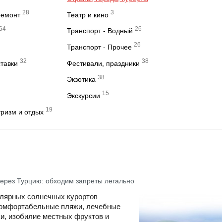
28
3
ремонт
Театр и кино
64
26
Транспорт - Водный
26
Транспорт - Прочее
32
38
ставки
Фестивали, праздники
38
Экзотика
15
Экскурсии
19
ризм и отдых
 через Турцию: обходим запреты легально
улярных солнечных курортов
Комфортабельные пляжи, лечебные
ки, изобилие местных фруктов и