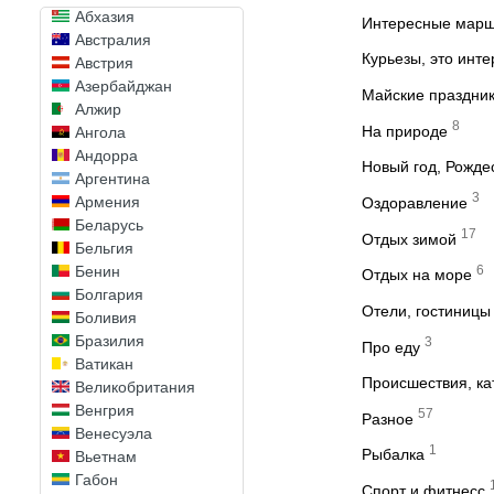
Абхазия
Интересные мар
Австралия
Курьезы, это инт
Австрия
Азербайджан
Майские праздни
Алжир
8
На природе
Ангола
Андорра
Новый год, Рожде
Аргентина
3
Армения
Оздоравление
Беларусь
17
Отдых зимой
Бельгия
6
Бенин
Отдых на море
Болгария
Отели, гостиницы
Боливия
Бразилия
3
Про еду
Ватикан
Происшествия, к
Великобритания
Венгрия
57
Разное
Венесуэла
1
Рыбалка
Вьетнам
Габон
Спорт и фитнесс