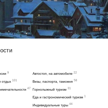
вости
9
22
рсии
Автостоп, на автомобиле
101
58
и отдых
Визы, паспорта, таможня
47
31
римечательности
Горнолыжный туризм
1
Еда и гастрономический туризм
44
Индивидуальные туры