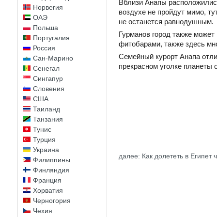
Вблизи Анапы расположились
Норвегия
воздухе не пройдут мимо, т
ОАЭ
не останется равнодушным.
Польша
Гурманов город также может
Португалия
фитобарами, также здесь мн
Россия
Семейный курорт Анапа отли
Сан-Марино
прекрасном уголке планеты о
Сенегал
Сингапур
Словения
США
Таиланд
Танзания
Тунис
Турция
Украина
далее: Как долететь в Египет
Филиппины
Финляндия
Франция
Хорватия
Черногория
Чехия