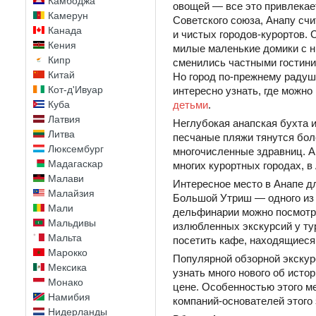
Камбоджа
овощей — все это привлекае
Камерун
Советского союза, Анапу сч
Канада
и чистых городов-курортов. 
Кения
милые маленькие домики с н
Кипр
сменились частными гостини
Китай
Но город по-прежнему радуш
Кот-д'Ивуар
интересно узнать, где можно
детьми
.
Куба
Латвия
Неглубокая анапская бухта 
Литва
песчаные пляжи тянутся бол
Люксембург
многочисленные здравниц. А 
Мадагаскар
многих курортных городах, в 
Малави
Интересное место в Анапе д
Малайзия
Большой Утриш — одного из 
Мали
дельфинарии можно посмотре
Мальдивы
излюбленных экскурсий у ту
Мальта
посетить кафе, находящиеся
Марокко
Популярной обзорной экскур
Мексика
узнать много нового об исто
Монако
цене. Особенностью этого 
Намибия
компаний-основателей этого 
Нидерланды