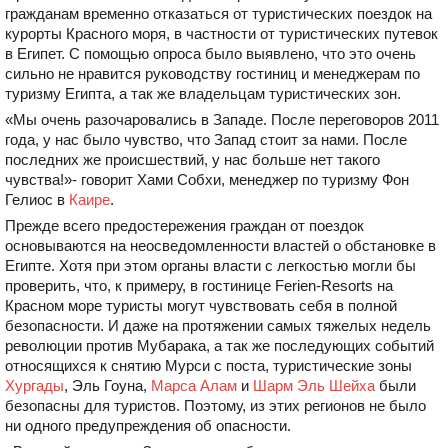
гражданам временно отказаться от туристических поездок на
курорты Красного моря, в частности от туристических путевок
в Египет. С помощью опроса было выявлено, что это очень
сильно не нравится руководству гостиниц и менеджерам по
туризму Египта, а так же владельцам туристических зон.
«Мы очень разочаровались в Западе. После переговоров 2011
года, у нас было чувство, что Запад стоит за нами. После
последних же происшествий, у нас больше нет такого
чувства!»- говорит Хами Собхи, менеджер по туризму Фон
Гелиос в
Каире
.
Прежде всего предостережения граждан от поездок
основываются на неосведомленности властей о обстановке в
Египте. Хотя при этом органы власти с легкостью могли бы
проверить, что, к примеру, в гостинице Ferien-Resorts на
Красном море туристы могут чувствовать себя в полной
безопасности. И даже на протяжении самых тяжелых недель
революции против Мубарака, а так же последующих событий
относящихся к снятию Мурси с поста, туристические зоны
Хургады
, Эль Гоуна,
Марса Алам
и
Шарм Эль Шейха
были
безопасны для туристов. Поэтому, из этих регионов не было
ни одного предупреждения об опасности.