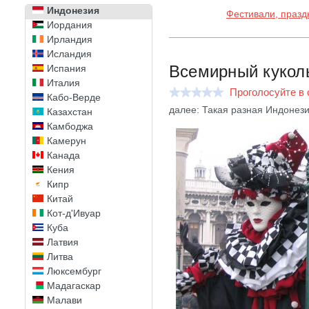
Индонезия
Фестивали, празд
Иордания
Ирландия
Исландия
Всемирный куколь
Испания
Италия
Проголосуйте в 
Кабо-Верде
далее: Такая разная Индонези
Казахстан
Камбоджа
Камерун
Канада
Кения
Кипр
Китай
Кот-д'Ивуар
Куба
Латвия
Литва
Люксембург
Мадагаскар
Малави