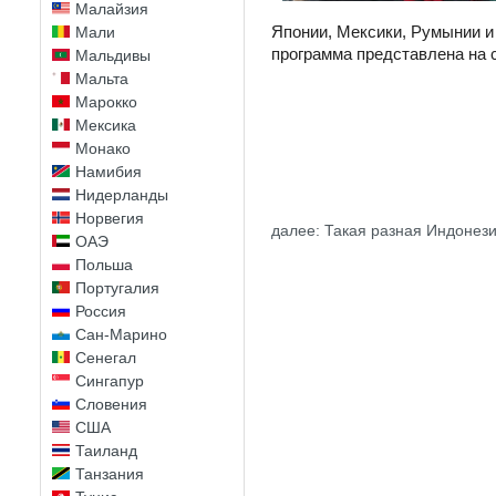
Малайзия
Японии, Мексики, Румынии и
Мали
программа представлена на 
Мальдивы
Мальта
Марокко
Мексика
Монако
Намибия
Нидерланды
Норвегия
далее: Такая разная Индонези
ОАЭ
Польша
Португалия
Россия
Сан-Марино
Сенегал
Сингапур
Словения
США
Таиланд
Танзания