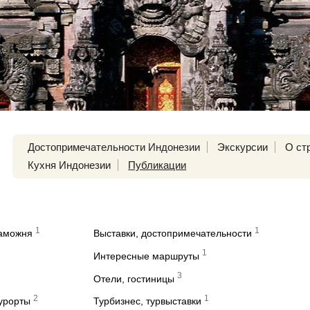
Достопримечательности Индонезии
Экскурсии
О ст
Кухня Индонезии
Публикации
1
1
таможня
Выставки, достопримечательности
1
Интересные маршруты
3
Отели, гостиницы
2
1
курорты
Турбизнес, турвыставки