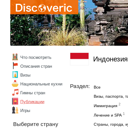
Болгария
Боливия
Бразилия
Ватикан
Великобритания
Венгрия
Венесуэла
Вьетнам
Габон
Гана
Что посмотреть
Индонезия
Германия
Описания стран
Гонконг
Греция
Визы
Грузия
Национальные кухни
Дания
Раздел:
Все
Доминика
Гимны стран
Доминикана
Визы, паспорта, 
Публикации
Египет
2
Иммиграция
Замбия
Игры
1
Зимбабве
Лечение и SPA
Израиль
Выберите страну
Страны, города, 
Индия