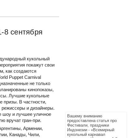
1-8 сентября
ждународный кукольный
мероприятия покажут свои
м, как создаются
ld Puppet Carnival
назначенные не только
апланированы кинопоказы,
ссы. Лучшие кукольные
 призы. В частности,
, режиссеры и дизайнеры.
е шоу и лучшее уличное
Вашему вниманию
ю вручат гран-при.
предоставлена статья про
Фестивали, праздники
Аргентины, Армении,
Индонезии - «Всемирный
лии, Канады, Чили,
кукольный карнавал