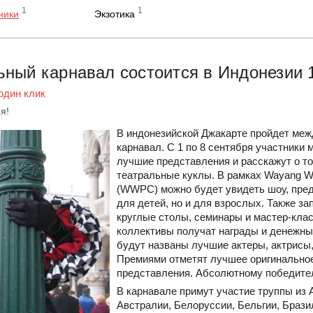
1
1
ники
Экзотика
ный карнавал состоится в Индонезии 
один клик
я!
В индонезийской Джакарте пройдет ме
карнавал. С 1 по 8 сентября участники 
лучшие представления и расскажут о то
театральные куклы. В рамках Wayang Wor
(WWPC) можно будет увидеть шоу, пред
для детей, но и для взрослых. Также з
круглые столы, семинары и мастер-кла
коллективы получат награды и денежные
будут названы лучшие актеры, актрисы
Премиями отметят лучшее оригинально
представления. Абсолютному победител
В карнавале примут участие труппы из 
Австралии, Белоруссии, Бельгии, Брази