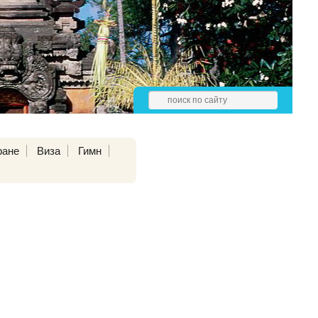
ране
Виза
Гимн