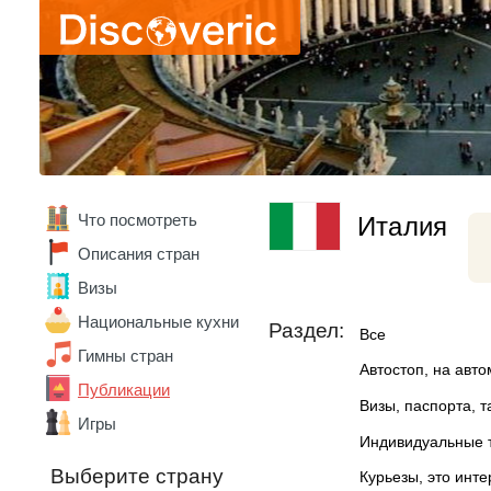
Армения
Беларусь
Бельгия
Бенин
Болгария
Боливия
Бразилия
Ватикан
Великобритания
Венгрия
Что посмотреть
Италия
Венесуэла
Описания стран
Вьетнам
Габон
Визы
Гана
Национальные кухни
Раздел:
Германия
Все
Гонконг
Гимны стран
Автостоп, на авт
Греция
Публикации
Грузия
Визы, паспорта, 
Дания
Игры
Индивидуальные 
Доминика
Доминикана
Выберите страну
Курьезы, это инт