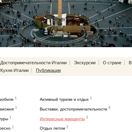
Достопримечательности Италии
Экскурсии
О стране
В
Кухня Италии
Публикации
1
1
омобиле
Активный туризм и отдых
1
6
таможня
Выставки, достопримечательности
1
3
туры
Интересные маршруты
1
2
ересно
Отдых летом