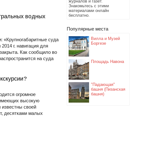
журналов и газет.
Знакомьтесь с этими
материалами онлайн
бесплатно.
нтральных водных
Популярные места
Вилла и Музей
: «Крупногабаритные суда
Боргезе
2014 г. навигация для
закрыта. Как сообщило во
распространится на суда
Площадь Навона
экскурсии?
"Падающая"
башня (Пизанская
ходится огромное
башня)
, имеющих высокую
я известны своей
т, десятками малых