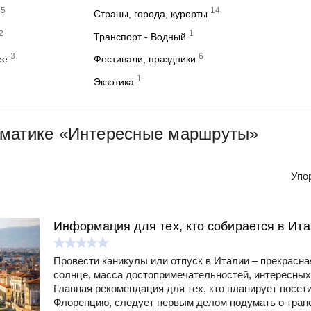
5
14
Страны, города, курорты
2
1
Транспорт - Водный
3
6
ее
Фестивали, праздники
1
Экзотика
ематике «Интересные маршруты»
Упо
Информация для тех, кто собирается в Ит
Провести каникулы или отпуск в Италии – прекрасна
солнце, масса достопримечательностей, интересных 
Главная рекомендация для тех, кто планирует посет
Флоренцию, следует первым делом подумать о трансп