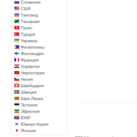
Словения
США
Таиланд
Танзания
Тунис
Турция
Украина
Филиппины
Финляндия
Франция
Хорватия
Черногория
Чехия
Швейцария
Швеция
Шри-Ланка
Эстония
Эфиопия
ЮАР
Южная Корея
Япония