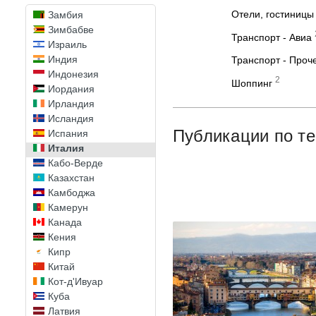
Египет
Отели, гостиницы
Замбия
Зимбабве
Транспорт - Авиа
Израиль
Индия
Транспорт - Проч
Индонезия
2
Шоппинг
Иордания
Ирландия
Исландия
Публикации по т
Испания
Италия
Кабо-Верде
Казахстан
Камбоджа
Камерун
Канада
Кения
Кипр
Китай
Кот-д'Ивуар
Куба
Латвия