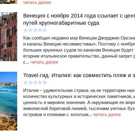
читать далее
Венеция с ноября 2014 года ссылает с це
путей крупногабаритные суда
Как сообщил недавно мэр Венеции Джорджио Орсони
и каналы Венеции несовместимы». Поэтому с ноября 
больших круизных судов по каналам Венеции будет 
вторник итальянское правительство, данный запрет 
с...
читать далее
Travel-гид. Италия: как совместить пляж и 
Италия – удивительная страна: на ее территории на
количество культурных и исторических памятников
ценность и мировое значение. А окружающие ее мор
живописной береговой линией, тысячами уютных бух
островов и пляжами с золотым...
читать далее