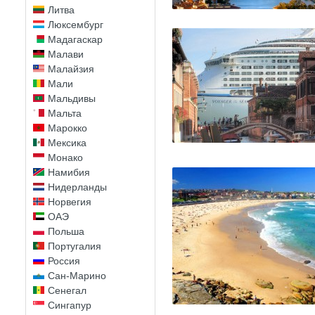
Литва
Люксембург
Мадагаскар
Малави
Малайзия
Мали
Мальдивы
Мальта
Марокко
Мексика
Монако
Намибия
Нидерланды
Норвегия
ОАЭ
Польша
Португалия
Россия
Сан-Марино
Сенегал
Сингапур