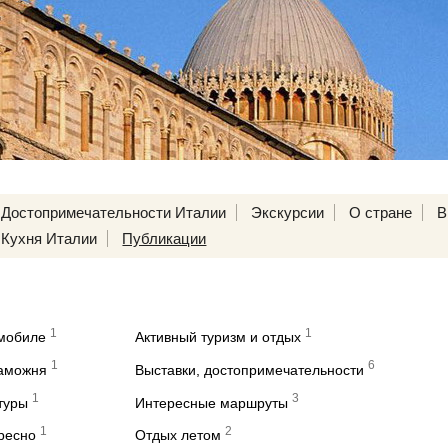
Достопримечательности Италии
Экскурсии
О стране
В
Кухня Италии
Публикации
1
1
омобиле
Активный туризм и отдых
1
6
таможня
Выставки, достопримечательности
1
3
туры
Интересные маршруты
1
2
ересно
Отдых летом