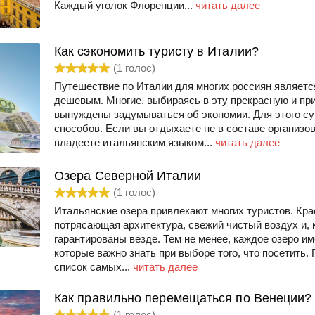
Каждый уголок Флоренции...
читать далее
Как сэкономить туристу в Италии?
(
1
голос)
Путешествие по Италии для многих россиян являетс
дешевым. Многие, выбираясь в эту прекрасную и пр
вынуждены задумываться об экономии. Для этого с
способов. Если вы отдыхаете не в составе организов
владеете итальянским языком...
читать далее
Озера Северной Италии
(
1
голос)
Итальянские озера привлекают многих туристов. Кра
потрясающая архитектура, свежий чистый воздух и, 
гарантированы везде. Тем не менее, каждое озеро им
которые важно знать при выборе того, что посетить
список самых...
читать далее
Как правильно перемещаться по Венеции?
(
1
голос)