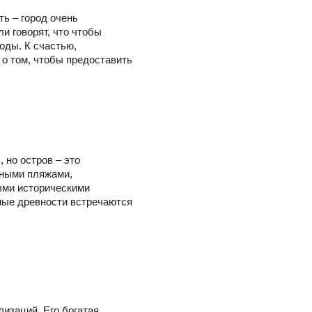
ть – город очень
и говорят, что чтобы
воды. К счастью,
о том, чтобы предоставить
 но остров – это
чными пляжами,
ыми историческими
ные древности встречаются
лизаций. Его богатая