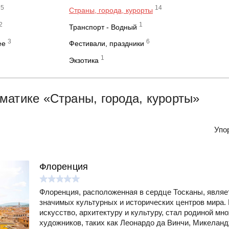
5
14
Страны, города, курорты
2
1
Транспорт - Водный
3
6
ее
Фестивали, праздники
1
Экзотика
матике «Страны, города, курорты»
Упо
Флоренция
Флоренция, расположенная в сердце Тосканы, являе
значимых культурных и исторических центров мира. 
искусство, архитектуру и культуру, стал родиной мн
художников, таких как Леонардо да Винчи, Микеланд