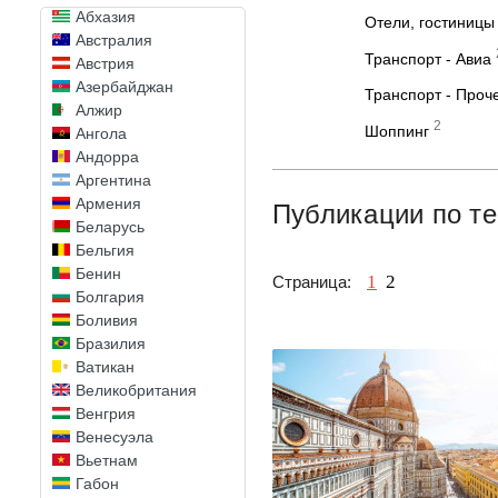
Абхазия
Отели, гостиницы
Австралия
Транспорт - Авиа
Австрия
Азербайджан
Транспорт - Проч
Алжир
2
Шоппинг
Ангола
Андорра
Аргентина
Армения
Публикации по те
Беларусь
Бельгия
Бенин
1
2
Страница:
Болгария
Боливия
Бразилия
Ватикан
Великобритания
Венгрия
Венесуэла
Вьетнам
Габон