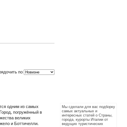
рядочить по
тся одним из самых
Мы сделали для вас подборку
самых актуальных и
Город, погружённый в
интересных статей о Страны,
ожества великих
города, курорты Италии от
жело и Боттичелли.
ведущих туристических