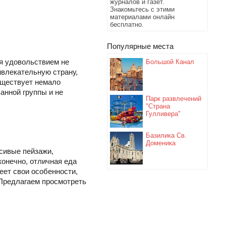
журналов и газет.
Знакомьтесь с этими
материалами онлайн
бесплатно.
Популярные места
я удовольствием не
Большой Канал
ивлекательную страну,
уществует немало
анной группы и не
Парк развлечений
"Страна
Гулливера"
Базилика Св.
Доменика
сивые пейзажи,
конечно, отличная еда
еет свои особенности,
. Предлагаем просмотреть