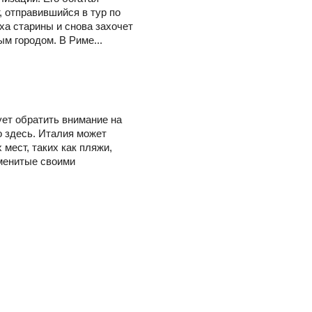
, отправившийся в тур по
ха старины и снова захочет
м городом. В Риме...
ует обратить внимание на
 здесь. Италия может
ест, таких как пляжи,
менитые своими