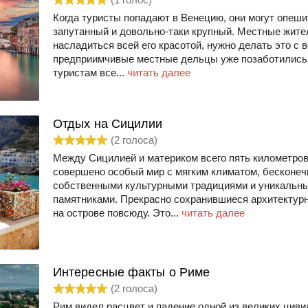
Когда туристы попадают в Венецию, они могут опеши
запутанный и довольно-таки крупный. Местные жител
насладиться всей его красотой, нужно делать это с 
предприимчивые местные дельцы уже позаботились 
туристам все...
читать далее
Отдых на Сицилии
(
2
голоса)
Между Сицилией и материком всего пять километров,
совершено особый мир с мягким климатом, бесконе
собственными культурными традициями и уникальн
памятниками. Прекрасно сохранившиеся архитектур
на острове повсюду. Это...
читать далее
Интересные факты о Риме
(
2
голоса)
Рим видел расцвет и падение одной из великих циви