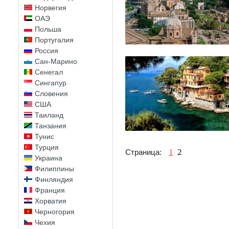
Норвегия
ОАЭ
Польша
Португалия
Россия
Сан-Марино
Сенегал
Сингапур
Словения
США
Таиланд
Танзания
Тунис
Турция
1
2
Страница:
Украина
Филиппины
Финляндия
Франция
Хорватия
Черногория
Чехия