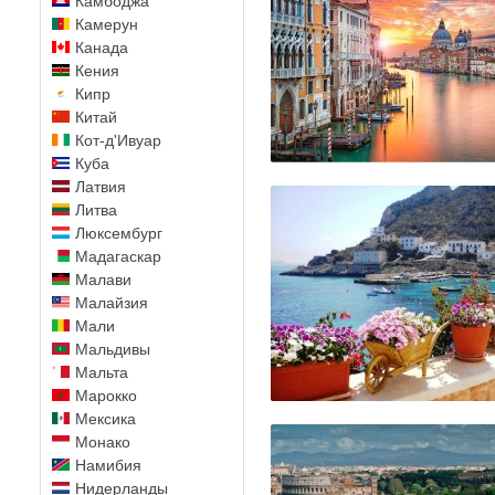
Камбоджа
Камерун
Канада
Кения
Кипр
Китай
Кот-д'Ивуар
Куба
Латвия
Литва
Люксембург
Мадагаскар
Малави
Малайзия
Мали
Мальдивы
Мальта
Марокко
Мексика
Монако
Намибия
Нидерланды