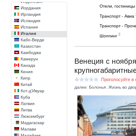
Индонезия
Отели, гостиницы
Иордания
Ирландия
Транспорт - Авиа
Исландия
Транспорт - Проч
Испания
Италия
2
Шоппинг
Кабо-Верде
Казахстан
Камбоджа
Камерун
Венеция с ноября
Канада
крупногабаритные
Кения
Кипр
Проголосуйте в 
Китай
далее: Болонья: Жизнь во дво
Кот-д'Ивуар
Куба
Латвия
Литва
Люксембург
Мадагаскар
Малави
Малайзия