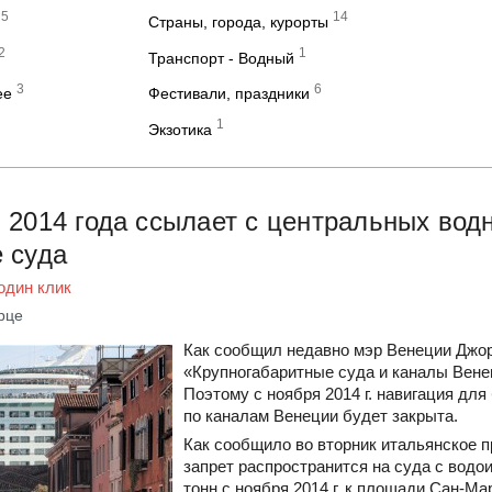
5
14
Страны, города, курорты
2
1
Транспорт - Водный
3
6
ее
Фестивали, праздники
1
Экзотика
 2014 года ссылает с центральных вод
 суда
один клик
рце
Как сообщил недавно мэр Венеции Джо
«Крупногабаритные суда и каналы Вен
Поэтому с ноября 2014 г. навигация дл
по каналам Венеции будет закрыта.
Как сообщило во вторник итальянское 
запрет распространится на суда с вод
тонн с ноября 2014 г. к площади Сан-Ма