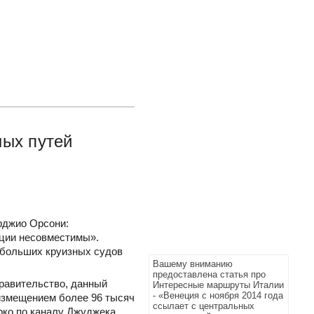
ных путей
рджио Орсони:
еции несовместимы».
я больших круизных судов
Вашему вниманию
предоставлена статья про
правительство, данный
Интересные маршруты Италии
- «Венеция с ноября 2014 года
оизмещением более 96 тысяч
ссылает с центральных
рко по каналу Джуджека.