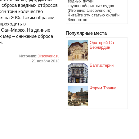
водных путей
я сброса вредных отбросов
крупногабаритные суда»
(Иточник: Discoveric.ru).
сяч тонн количество
Читайте эту статью онлайн
я на 20%. Таким образом,
бесплатно.
 проходить в
 Сан-Марко. На данные
Популярные места
х мер – снижение сброса
й.
Ораторий Св.
Бернардин
Источник:
Discoveric.ru
21 ноября 2013
Баптистерий
Форум Траяна