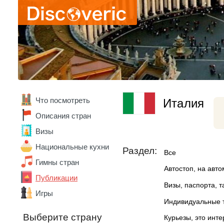
Боливия
Бразилия
Ватикан
Великобритания
Венгрия
Венесуэла
Вьетнам
Габон
Гана
Что посмотреть
Германия
Италия
Гонконг
Описания стран
Греция
Визы
Грузия
Дания
Национальные кухни
Раздел:
Все
Доминика
Гимны стран
Доминикана
Автостоп, на авт
Египет
Публикации
Замбия
Визы, паспорта, 
Игры
Зимбабве
Индивидуальные 
Израиль
Выберите страну
Индия
Курьезы, это инт