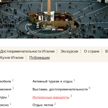
Достопримечательности Италии
Экскурсии
О стране
В
Кухня Италии
Публикации
1
1
омобиле
Активный туризм и отдых
1
6
таможня
Выставки, достопримечательности
1
3
туры
Интересные маршруты
1
2
ересно
Отдых летом