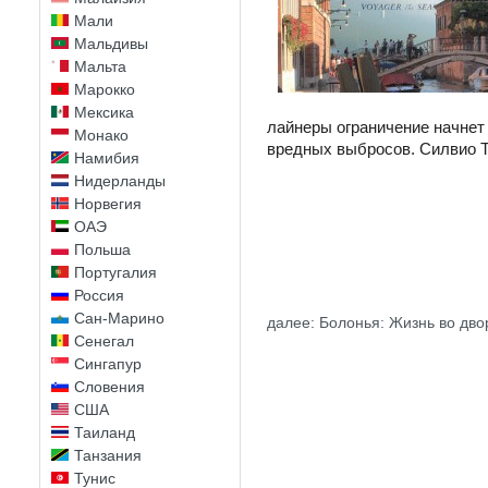
Мали
Мальдивы
Мальта
Марокко
Мексика
лайнеры ограничение начнет
Монако
вредных выбросов. Силвио Т
Намибия
Нидерланды
Норвегия
ОАЭ
Польша
Португалия
Россия
Сан-Марино
далее: Болонья: Жизнь во дво
Сенегал
Сингапур
Словения
США
Таиланд
Танзания
Тунис