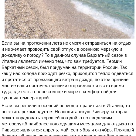
Если вы на протяжении лета не смогли отправиться на отдых
и не желает проводить свой отпуск в осеннюю мерзкую и
дождливую погоду? То в данном случае Бархатный сезон в
Италии является именно тем, что вам требуется. Термин
Бархатный сезон, был придуман на территории России. Так
как у нас холода приходят резко, приходится тепло одеваться
и прятаться от пронзающего ветра и дождя, по этой причине
многие наши соотечественники отправляются в это время
туда, где есть теплое солнце и море с комфортной для
купания температурой.
Если вы решили в осенний период отправиться в Италию, то
посетить рекомендуется Неаполитанскую Ривьеру, которая
может порадовать хорошей погодой, а по сведениям
метеослужб наиболее подходящими месяцами для отдыха на
Ривьере являются: апрель, май, сентябрь и октябрь. Пляжный
бархатный сезон продолжается тут до конца октября месяца.