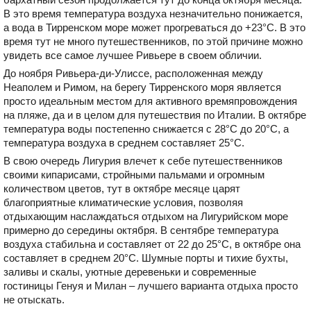
В это время температура воздуха незначительно понижается,
а вода в Тирренском море может прогреваться до +23°С. В это
время тут не много путешественников, по этой причине можно
увидеть все самое лучшее Ривьере в своем обличии.
До ноября Ривьера-ди-Улиссе, расположенная между
Неаполем и Римом, на берегу Тирренского моря является
просто идеальным местом для активного времяпровождения
на пляже, да и в целом для путешествия по Италии. В октябре
температура воды постепенно снижается с 28°С до 20°С, а
температура воздуха в среднем составляет 25°С.
В свою очередь Лигурия влечет к себе путешественников
своими кипарисами, стройными пальмами и огромным
количеством цветов, тут в октябре месяце царят
благоприятные климатические условия, позволяя
отдыхающим наслаждаться отдыхом на Лигурийском море
примерно до середины октября. В сентябре температура
воздуха стабильна и составляет от 22 до 25°С, в октябре она
составляет в среднем 20°С. Шумные порты и тихие бухты,
заливы и скалы, уютные деревеньки и современные
гостиницы Генуя и Милан – лучшего варианта отдыха просто
не отыскать.