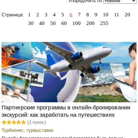
Упорядочить по
1
2
3
4
5
6
7
8
9
10
11
20
Страница:
30
40
50
60
100
200
255
Партнерские программы в онлайн-бронировании
экскурсий: как заработать на путешествиях
(
1
голос)
Турбизнес, турвыставки