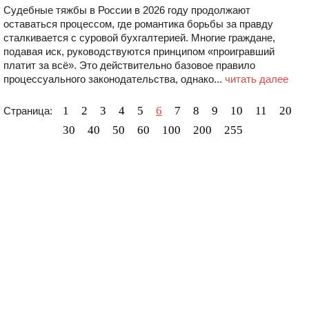
Судебные тяжбы в России в 2026 году продолжают
оставаться процессом, где романтика борьбы за правду
сталкивается с суровой бухгалтерией. Многие граждане,
подавая иск, руководствуются принципом «проигравший
платит за всё». Это действительно базовое правило
процессуального законодательства, однако...
читать далее
1
2
3
4
5
6
7
8
9
10
11
20
Страница:
30
40
50
60
100
200
255