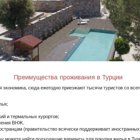
Преимущества проживания в Турции
я экономика, сюда ежегодно приезжают тысячи туристов со всег
лья;
ий и термальных курортов;
чения ВНЖ.
остранцам (правительство всячески поддерживает иностранных 
ы можете найти подходящие варианты для покупки жилья в Тур