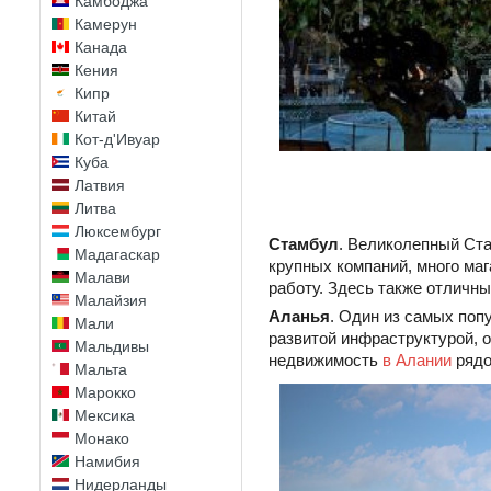
Камбоджа
Камерун
Канада
Кения
Кипр
Китай
Кот-д'Ивуар
Куба
Латвия
Литва
Люксембург
Стамбул
. Великолепный Ст
Мадагаскар
крупных компаний, много маг
Малави
работу. Здесь также отличны
Малайзия
Аланья
. Один из самых поп
Мали
развитой инфраструктурой, 
Мальдивы
недвижимость
в Алании
рядо
Мальта
Марокко
Мексика
Монако
Намибия
Нидерланды