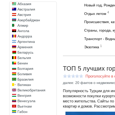
Абхазия
Новый год, Рожде
Австралия
4
Отдых летом
Австрия
Азербайджан
Происшествия, к
Алжир
Страны, города, 
Ангола
Андорра
Транспорт - Водн
Аргентина
1
Армения
Экзотика
Беларусь
Бельгия
Бенин
ТОП 5 лучших го
Болгария
Боливия
Проголосуйте в 
Бразилия
далее: 20 фактов о недвижимо
Ватикан
Великобритания
Популярность Турции для ин
Венгрия
возможности покупки курортн
Венесуэла
место жительства. Сайты п
квартир и домов. Рассмотри
Вьетнам
Габон