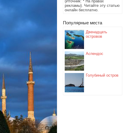
(Иточник: * На правах
рекламы). Читайте эту статью
онлайн бесплатно.
Популярные места
Двенадцать
островов
Аспендос
Голубиный остров