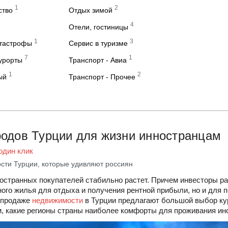
1
2
ство
Отдых зимой
4
Отели, гостиницы
1
3
атастрофы
Сервис в туризме
7
1
курорты
Транспорт - Авиа
1
2
ый
Транспорт - Прочее
родов Турции для жизни инностранцам
один клик
сти Турции, которые удивляют россиян
остранных покупателей стабильно растет. Причем инвесторы р
ого жилья для отдыха и получения рентной прибыли, но и для 
о продаже
недвижимости
в Турции предлагают большой выбор ку
м, какие регионы страны наиболее комфорты для проживания ин