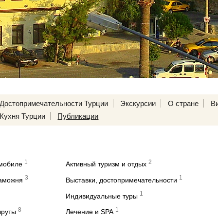
Достопримечательности Турции
Экскурсии
О стране
В
Кухня Турции
Публикации
1
2
омобиле
Активный туризм и отдых
3
1
таможня
Выставки, достопримечательности
1
Индивидуальные туры
8
1
шруты
Лечение и SPA