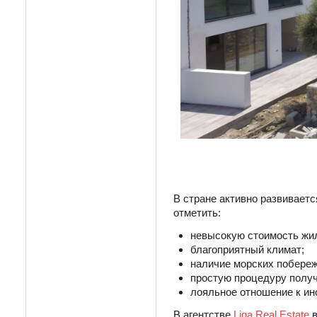
В стране активно развиваетс
отметить:
невысокую стоимость жи
благоприятный климат;
наличие морских побереж
простую процедуру полу
лояльное отношение к ин
В агентстве
Liga Real Estate
в