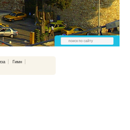
иза
Гимн