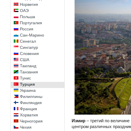
Норвегия
ОАЭ
Польша
Португалия
Россия
Сан-Марино
Сенегал
Сингапур
Словения
США
Таиланд
Танзания
Тунис
Турция
Украина
Филиппины
Финляндия
Франция
Хорватия
Измир
– третий по величине 
Черногория
центром различных праздник
Чехия