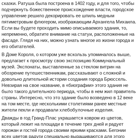
сказки. Ратуша была построена в 1402 году, и для того, чтобы
подчеркнуть божественное происхождение власти, городское
управление решило декорировать ее шпиль медным
пятиметровым флюгером, изображающим Архангела Михаила.
Если вы будете проходить мимо описываемого здания, то,
непременно, обратите внимание на статуи, расположенные на
фасаде. Глядя на них, можно узнать многое из жизни города и
его обитателей.
В Доме Короля, о котором уже вскользь упоминалось выше,
предлагает к просмотру свою экспозицию Коммунальный
музей. Экспонаты, выставленные за стеклом витрин на
обозрение путешественникам, рассказывают о сложной и
довольно длительной истории создания города Брюссель.
Невзирая на свое название, в «биографии» этого здания не
было такого длительного периода, чтобы в нем жил правитель
страны. Интересно, что это здание было возведено в 12 веке
на том месте, где несколькими столетиями ранее местные
жители пекли и продавали хлебобулочные изделия.
Дважды в год Гранд-Плас украшается ковром из цветов,
который лежит на площади в течение трех дней и радует
горожан и гостей города своими яркими красками. Бегонии
всех цветов радуги специально выращиваются для этого