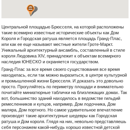
Центральной площадью Брюсселя, на которой расположены
такие всемирно известные исторические объекты как Дом
Короля и Городская ратуша является площадь Гранд-Плас,
или как ее еще называют местные жители Гроте-Маркт.
Уникальный архитектурный ансамбль, составленный в стиле
короля Людовика XIV, принадлежит к объектам всемирного
наследия ЮНЕСКО и охраняется государством.
Гранд-Плас за все время своего существования все время
находилась, если так можно выразиться, в центре культурной
и промышленной жизни Брюсселя. И доказать это довольно
просто. Прогуляйтесь по периметру площади и внимательно
почитайте миниатюрные таблички на близлежащих домах. Так
вот, большинство зданий находилось в ведомстве гильдий
ремесленников и купцов, например, Дом лодочника, Дом
маляра, Дом портного. Но самое удивительное впечатление
производят такие архитектурные шедевры как Городская
ратуша и Дом короля. Глядя на них, невольно представляешь
себя персонажем какой-нибудь хорошо известной детской