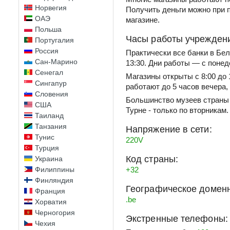
Норвегия
Получить деньги можно при 
ОАЭ
магазине.
Польша
Часы работы учрежден
Португалия
Россия
Практически все банки в Бел
Сан-Марино
13:30. Дни работы — с понед
Сенегал
Магазины открыты с 8:00 до 
Сингапур
работают до 5 часов вечера,
Словения
Большинство музеев страны 
США
Турне - только по вторникам.
Таиланд
Танзания
Напряжение в сети:
Тунис
220V
Турция
Код страны:
Украина
Филиппины
+32
Финляндия
Географическое доменн
Франция
.be
Хорватия
Черногория
Экстренные телефоны:
Чехия