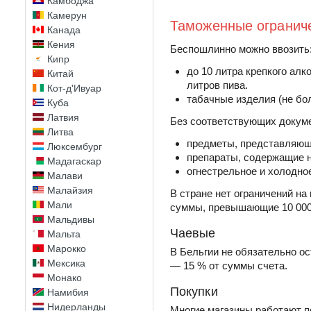
Камбоджа
Камерун
Таможенные огранич
Канада
Кения
Беспошлинно можно ввозить
Кипр
до 10 литра крепкого алко
Китай
литров пива.
Кот-д'Ивуар
табачные изделия (не бол
Куба
Латвия
Без соответствующих докуме
Литва
предметы, представляющ
Люксембург
препараты, содержащие 
Мадагаскар
огнестрельное и холодно
Малави
Малайзия
В стране нет ограничений на
Мали
суммы, превышающие 10 000
Мальдивы
Чаевые
Мальта
Марокко
В Бельгии не обязательно о
Мексика
— 15 % от суммы счета.
Монако
Покупки
Намибия
Нидерланды
Многие магазины работают по 