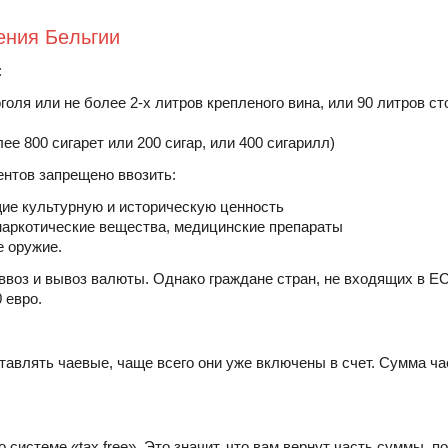
ения Бельгии
:
голя или не более 2-х литров крепленого вина, или 90 литров ст
ее 800 сигарет или 200 сигар, или 400 сигарилл)
нтов запрещено ввозить:
ие культурную и историческую ценность
наркотические вещества, медицинские препараты
е оружие.
 ввоз и вывоз валюты. Однако граждане стран, не входящих в 
 евро.
ставлять чаевые, чаще всего они уже включены в счет. Сумма ч
системе «tax free». Это значит, что вам вернут часть суммы, п