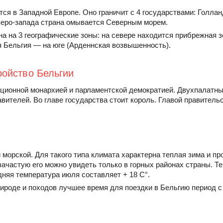
ся в Западной Европе. Оно граничит с 4 государствами: Голла
веро-запада страна омывается Северным морем.
а на 3 географические зоны: на севере находится прибрежная з
я Бельгия — на юге (Арденнская возвышенность).
ройство Бельгии
уционной монархией и парламентской демократией. Двухпалатны
вителей. Во главе государства стоит король. Главой правитель
морской. Для такого типа климата характерна теплая зима и пр
зачастую его можно увидеть только в горных районах страны. Т
дняя температура июля составляет + 18 С°.
ироде и походов лучшее время для поездки в Бельгию период с 