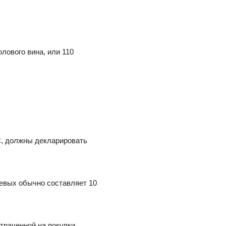
олового вина, или 110
ЕС, должны декларировать
аевых обычно составляет 10
отраченной на покупки.