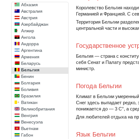
Абхазия
Королевство Бельгия находит
Австралия
Германией и Францией. С се
Австрия
Территория Бельгии разделен
Азербайджан
центральной части и высока
Алжир
Ангола
Андорра
Государственное уст
Аргентина
Бельгия — страна с констит
Армения
себя Сенат и Палату предста
Беларусь
министр.
Бельгия
Бенин
Болгария
Погода Бельгии
Боливия
Бразилия
Климат в Бельгии умеренный 
Ватикан
Снег здесь выпадает редко, 
понижается до — 3 С°, а сре
Великобритания
Венгрия
Для любителей отдыха на пр
Венесуэла
Вьетнам
Язык Бельгии
Габон