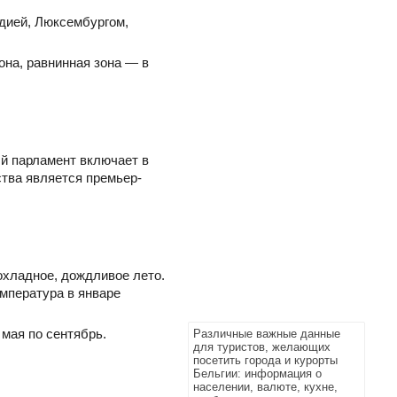
ндией, Люксембургом,
она, равнинная зона — в
й парламент включает в
ства является премьер-
охладное, дождливое лето.
емпература в январе
мая по сентябрь.
Различные важные данные
для туристов, желающих
посетить города и курорты
Бельгии: информация о
населении, валюте, кухне,