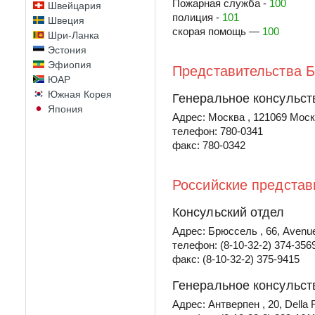
Пожарная служба -
100
Швейцария
полиция -
101
Швеция
скорая помощь —
100
Шри-Ланка
Эстония
Эфиопия
Представительства Б
ЮАР
Южная Корея
Генеральное консульст
Япония
Адрес: Москва , 121069 Мос
телефон: 780-0341
факс: 780-0342
Российские представ
Консульский отдел
Адрес: Брюссель , 66, Avenue 
телефон: (8-10-32-2) 374-356
факс: (8-10-32-2) 375-9415
Генеральное консульст
Адрес: Антверпен , 20, Della F