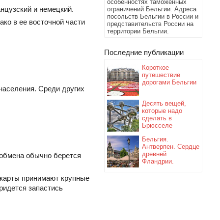
особенностях таможенных
нцузский и немецкий.
ограничений Бельгии. Адреса
посольств Бельгии в России и
ко в ее восточной части
представительств России на
территории Бельгии.
Последние публикации
Короткое
путешествие
дорогами Бельгии
населения. Среди других
Десять вещей,
которые надо
сделать в
Брюсселе
Бельгия.
Антверпен. Сердце
древней
 обмена обычно берется
Фландрии.
 карты принимают крупные
придется запастись