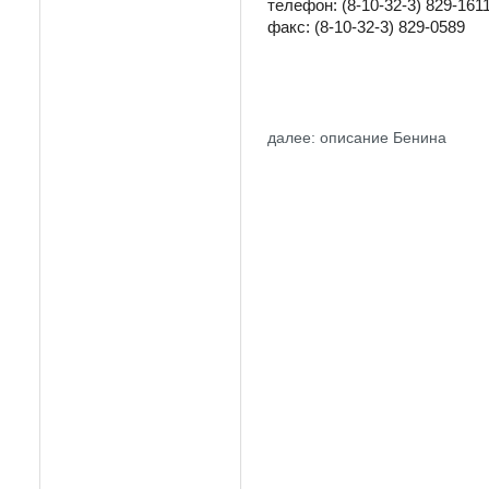
телефон: (8-10-32-3) 829-161
факс: (8-10-32-3) 829-0589
далее: описание Бенина