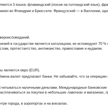
яются 3 языка: фламандский (похож на голландский язык), фра
анен во Фландрии и Брюсселе. Французский — в Валлонии, одна
 вероисповеданий.
игией в государстве является католицизм, ее исповедуют 70 % 
лам, протестантство, англиканство, православие и иудаизм.
ы является евро (EUR).
мена валют предлагают банки. Не забывайте, что за операцию
ссчитываться наличными деньгами. Международные банковские
расплачиваться за покупки в небольших лавочках и магазинах, 
тре города, в аэропортах и на вокзалах.