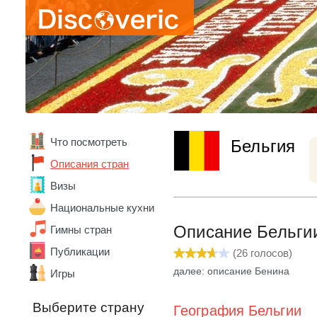
Что посмотреть
Бельгия
Описания стран
Визы
Национальные кухни
Описание Бельги
Гимны стран
Публикации
(
26
голосов)
далее: описание Бенина
Игры
Выберите страну
География Бельгии