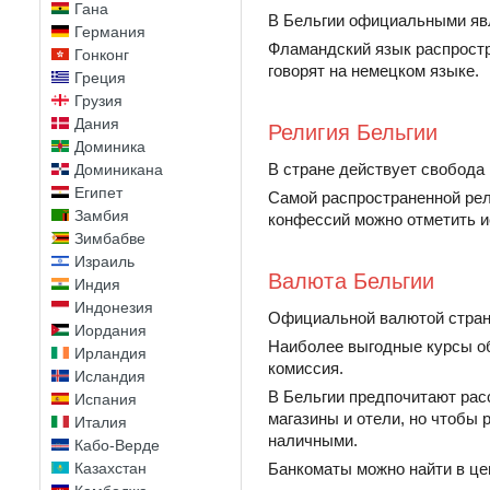
Гана
В Бельгии официальными явл
Германия
Фламандский язык распростр
Гонконг
говорят на немецком языке.
Греция
Грузия
Дания
Религия Бельгии
Доминика
В стране действует свобода
Доминикана
Египет
Самой распространенной рел
Замбия
конфессий можно отметить ис
Зимбабве
Израиль
Валюта Бельгии
Индия
Индонезия
Официальной валютой стран
Иордания
Наиболее выгодные курсы об
Ирландия
комиссия.
Исландия
В Бельгии предпочитают ра
Испания
магазины и отели, но чтобы 
Италия
наличными.
Кабо-Верде
Казахстан
Банкоматы можно найти в цен