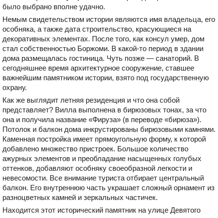
было выбрано вполне удачно.
Немым свидетельством истории являются имя владельца, его
особняка, а также дата строительство, красующиеся на
декоративных элементах. После того, как консул умер, дом
стал собственностью Боржоми. В какой-то период в здании
дома размещалась гостиница. Чуть позже — санаторий. В
сегодняшнее время архитектурное сооружение, ставшее
важнейшим памятником истории, взято под государственную
охрану.
Как же выглядит летняя резиденция и что она собой
представляет? Вилла выполнена в бирюзовых тонах, за что
она и получила название «Фируза» (в переводе «бирюза»).
Потолок и балкон дома инкрустированы бирюзовыми камнями.
Каменная постройка имеет прямоугольную форму, к которой
добавлено множество пристроек. Большое количество
ажурных элементов и преобладание насыщенных голубых
оттенков, добавляют особняку своеобразной легкости и
невесомости. Все внимание туриста отбирает центральный
балкон. Его внутреннюю часть украшает сложный орнамент из
разноцветных камней и зеркальных частичек.
Находится этот исторический памятник на улице Девятого