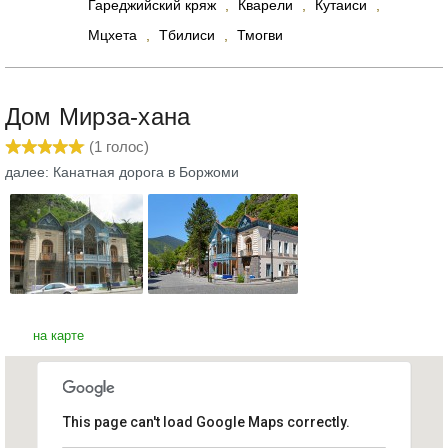
Гареджийский кряж
,
Кварели
,
Кутаиси
,
Мцхета
,
Тбилиси
,
Тмогви
Дом Мирза-хана
(
1
голос)
далее: Канатная дорога в Боржоми
на карте
This page can't load Google Maps correctly.
Дом Мирза-хана
Грузия, Боржоми