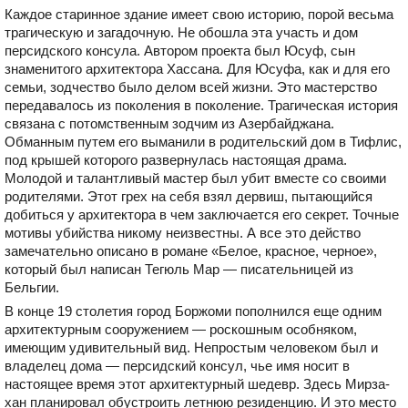
Каждое старинное здание имеет свою историю, порой весьма
трагическую и загадочную. Не обошла эта участь и дом
персидского консула. Автором проекта был Юсуф, сын
знаменитого архитектора Хассана. Для Юсуфа, как и для его
семьи, зодчество было делом всей жизни. Это мастерство
передавалось из поколения в поколение. Трагическая история
связана с потомственным зодчим из Азербайджана.
Обманным путем его выманили в родительский дом в Тифлис,
под крышей которого развернулась настоящая драма.
Молодой и талантливый мастер был убит вместе со своими
родителями. Этот грех на себя взял дервиш, пытающийся
добиться у архитектора в чем заключается его секрет. Точные
мотивы убийства никому неизвестны. А все это действо
замечательно описано в романе «Белое, красное, черное»,
который был написан Тегюль Мар — писательницей из
Бельгии.
В конце 19 столетия город Боржоми пополнился еще одним
архитектурным сооружением — роскошным особняком,
имеющим удивительный вид. Непростым человеком был и
владелец дома — персидский консул, чье имя носит в
настоящее время этот архитектурный шедевр. Здесь Мирза-
хан планировал обустроить летнюю резиденцию. И это место