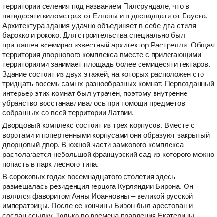
территории селения под названием Пилсрундале, что в
пятидесяти километрах от Елгавы и в двенадцати от Бауска.
Архитектура здания удачно объединяет в себе два стиля –
барокко и рококо. Для строительства специально был
приглашен всемирно известный архитектор Растрелли. Общая
территория дворцового комплекса вместе с прилегающими
территориями занимает площадь более семидесяти гектаров.
Здание состоит из двух этажей, на которых расположен сто
тридцать восемь самых разнообразных комнат. Первозданный
интерьер этих комнат был утрачен, поэтому внутренне
убранство восстанавливалось при помощи предметов,
собранных со всей территории Латвии.
Дворцовый комплекс состоит из трех корпусов. Вместе с
воротами и поперченными корпусами они образуют закрытый
дворцовый двор. В южной части замкового комплекса
располагается небольшой французский сад из которого можно
попасть в парк лесного типа.
В сороковых годах восемнадцатого столетия здесь
размещалась резиденция герцога Курляндии Бирона. Он
являлся фаворитом Анны Иоанновны – великой русской
императрицы. После ее кончины Бирон был арестован и
сослан ссылку. Только во времена правления Екатерины