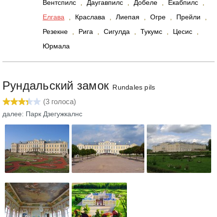
Вентспилс
,
Даугавпилс
,
Добеле
,
Екабпилс
,
Елгава
,
Краслава
,
Лиепая
,
Огре
,
Прейли
,
Резекне
,
Рига
,
Сигулда
,
Тукумс
,
Цесис
,
Юрмала
Рундальский замок
Rundales pils
(
3
голоса)
далее: Парк Дзегужкалнс