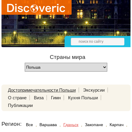
Страны мира
Достопримечательности Польши
Экскурсии
О стране
Виза
Гимн
Кухня Польши
Публикации
Регион:
Все
,
Варшава
,
Гданьск
,
Закопане
,
Карпач
,