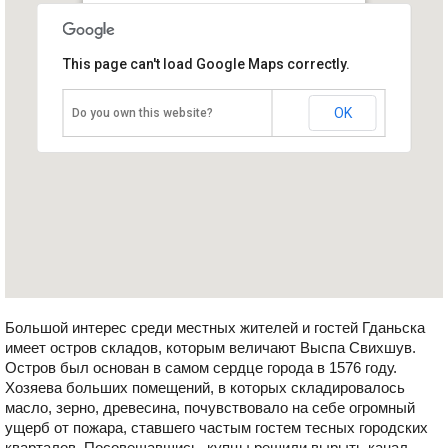
Башни «Маслобойки»
This page can't load Google Maps correctly.
Польша, Гданьск
OK
Do you own this website?
Большой интерес среди местных жителей и гостей Гданьска
имеет остров складов, которым величают Выспа Свихшув.
Остров был основан в самом сердце города в 1576 году.
Хозяева больших помещений, в которых складировалось
масло, зерно, древесина, почувствовало на себе огромный
ущерб от пожара, ставшего частым гостем тесных городских
кварталов. Посовещавшись, купцы решили вырыть канал,