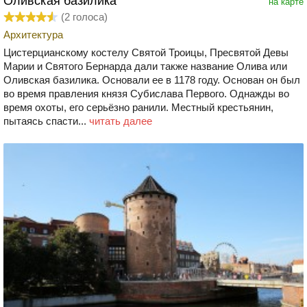
Оливская базилика
на карте
(
2
голоса)
Архитектура
Цистерцианскому костелу Святой Троицы, Пресвятой Девы
Марии и Святого Бернарда дали также название Олива или
Оливская базилика. Основали ее в 1178 году. Основан он был
во время правления князя Субислава Первого. Однажды во
время охоты, его серьёзно ранили. Местный крестьянин,
пытаясь спасти...
читать далее