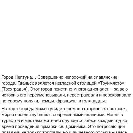
Город Нептуна… Совершенно непохожий на славянские
города, Гданьск является негласной столицей «Труймясто»
(Трехградья). Этот город поистине многонационален – за всю
историю его переименовывали, перестраивали и перекраивали
по-своему поляки, немцы, французы и голландцы.
На карте города можно увидеть немало старинных построек,
мирно соседствующих с современными зданиями. Наплыв
туристов и местных жителей случается здесь каждый год во
время проведения ярмарки св. Доминика. Это потрясающий
праздник не только торговли, но и душевного отдыха – здесь