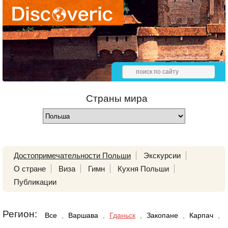
Страны мира
Достопримечательности Польши
Экскурсии
О стране
Виза
Гимн
Кухня Польши
Публикации
Регион:
Все
,
Варшава
,
Гданьск
,
Закопане
,
Карпач
,