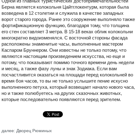
Одной из главных туристических достопримечательностей
Берна является колокольня Цайтглокентурм, которая была
возведена в 12 столетии и служила в качестве западных
ворот старого города. Ранее это сооружение выполняло также
фортификационную функцию, благодаря тому, что толщина
его стен составляет 3 метра. В 15-18 веках облик колокольни
многократно видоизменялся. С восточной стороны фасада
расположены знаменитые часы, выполненные мастером
Каспаром Бруннером. Они известны не только потому, что
являются настоящим произведением искусства, но еще и
потому, что показывают помимо точного времени день недели
и месяц, а также фазу луны и знак Зодиака. Если вам
посчастливится оказаться на площади перед колокольней во
время боя часов, то вы не только услышите пение искусно
выполненного петуха, который возвещает начало нового часа,
но и также полюбуетесь на других сказочных животных,
которые последовательно появляются перед зрителем.
далее: Дворец Рюминых