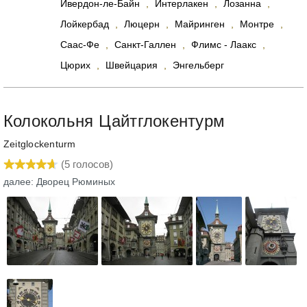
Ивердон-ле-Байн
,
Интерлакен
,
Лозанна
,
Лойкербад
,
Люцерн
,
Майринген
,
Монтре
,
Саас-Фе
,
Санкт-Галлен
,
Флимс - Лаакс
,
Цюрих
,
Швейцария
,
Энгельберг
Колокольня Цайтглокентурм
Zeitglockenturm
(
5
голосов)
далее: Дворец Рюминых