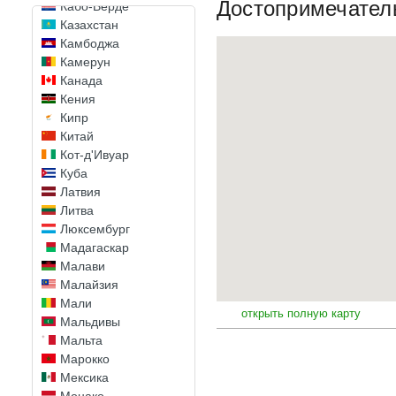
Достопримечател
Кабо-Верде
Казахстан
Камбоджа
Камерун
Канада
Кения
Кипр
Китай
Кот-д'Ивуар
Куба
Латвия
Литва
Люксембург
Мадагаскар
Малави
Малайзия
Мали
открыть полную карту
Мальдивы
Мальта
Марокко
Мексика