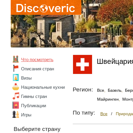
Вьетнам
Габон
Гана
Германия
Гонконг
Греция
Грузия
Дания
Доминика
Что посмотреть
Швейцари
Доминикана
Египет
Описания стран
Замбия
Визы
Зимбабве
Израиль
Национальные кухни
Регион:
Все
,
Базель
,
Бер
Индия
Гимны стран
Индонезия
Майринген
,
Монт
Иордания
Публикации
Ирландия
По типу:
Все
/
Природа
Игры
Исландия
Испания
Выберите страну
Италия