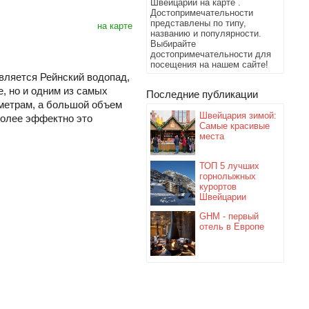
Швейцарии на карте .
Достопримечательности
представлены по типу,
на карте
названию и популярности.
Выбирайте
достопримечательности для
посещения на нашем сайте!
вляется Рейнский водопад,
, но и одним из самых
Последние публикации
 метрам, а большой объем
Швейцария зимой:
более эффектно это
Самые красивые
места
ТОП 5 лучших
горнолыжных
курортов
Швейцарии
GHM - первый
отель в Европе