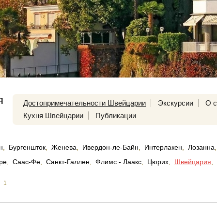
я
Достопримечательности Швейцарии
Экскурсии
О с
Кухня Швейцарии
Публикации
н
,
Бургеншток
,
Женева
,
Ивердон-ле-Байн
,
Интерлакен
,
Лозанна
,
ре
,
Саас-Фе
,
Санкт-Галлен
,
Флимс - Лаакс
,
Цюрих
,
Швейцария
,
1