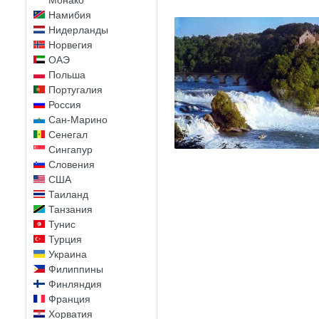
Монако
Намибия
Нидерланды
Норвегия
ОАЭ
Польша
Португалия
Россия
Сан-Марино
Сенегал
Сингапур
Словения
США
Таиланд
Танзания
Тунис
Турция
Украина
Филиппины
Финляндия
Франция
Хорватия