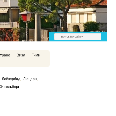
тране
Виза
Гимн
Лойкербад
,
Люцерн
,
Энгельберг