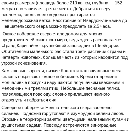
своим размерам (площадь более 213 кв. км, глубина — 152
метра) оно занимает третье место. Добраться к озеру
несложно, вдоль всего водоема простирается
железнодорожная ветка. Расстояние от Ивердон-ле-Байна до
Невшательского озера можно преодолеть за 2,5 часа.
Южное побережье озеро стало домом для многих
представителей животного мира, ведь здесь располагается
«Гранд Карисайе» - крупнейший заповедник в Швейцарии.
Обитателями маленького рая стала треть растений страны и
четверть животных, большая часть из которых находится под
угрозой исчезновения.
Камышовые заросли, вязкие болота и аллювиальные леса
сплошь покрывают южное побережье. Время от времени
молчаливые прогулки нарушаются лягушачьим кваканьем и
мелодичными трелями птиц. Небольшие песчаные пляжи,
появляющиеся повсюду, словно приглашают немного
отдохнуть и набраться сил.
Северное побережье Невшательского озера заселено
сильнее. Подножия гор утопают в изумрудной зелени лесов.
Огромные территории заняты цветущими, наливными лугами и
душистыми садами. Повсюду встречаются виноградные
участки, перемешавшиеся с добротными домиками фермеров.