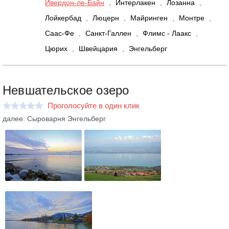
Ивердон-ле-Байн
,
Интерлакен
,
Лозанна
,
Лойкербад
,
Люцерн
,
Майринген
,
Монтре
,
Саас-Фе
,
Санкт-Галлен
,
Флимс - Лаакс
,
Цюрих
,
Швейцария
,
Энгельберг
Невшательское озеро
Проголосуйте в один клик
далее: Сыроварня Энгельберг