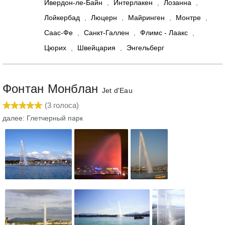
Ивердон-ле-Байн
,
Интерлакен
,
Лозанна
,
Лойкербад
,
Люцерн
,
Майринген
,
Монтре
,
Саас-Фе
,
Санкт-Галлен
,
Флимс - Лаакс
,
Цюрих
,
Швейцария
,
Энгельберг
Фонтан Монблан
Jet d'Eau
(
3
голоса)
далее: Глетчерный парк