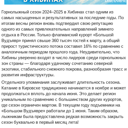
Горнолыжный сезон 2024–2025 в Хибинах стал одним из
самых насыщенных и результативных за последние годы. По
итогам весны регион вновь подтвердил свою репутацию
одного из самых привлекательных направлений зимнего
отдыха в России. Только флагманский курорт «Большой
Вудъявр» принял свыше 360 тысяч гостей к марту, а общий
прирост туристического потока составил 16% по сравнению с
аналогичным периодом прошлого года. Неудивительно, что
Хибины уверенно входят в число лидеров среди горнолыжных
зон страны — благодаря удачному сочетанию северной
экзотики, стабильного снежного покрова, разнообразия трасс и
развития инфраструктуры.
Отдельного упоминания заслуживает длительность сезона.
Катание в Кировске традиционно начинается в ноябре и может
продолжаться вплоть до начала июня. Это делает регион
уникальным по сравнению с большинством других курортов,
где сезон ограничен мартом. В текущем году подъемники на
«Большом Вудъявре» работали до 1 июня. Таким образом,
лыжникам была предоставлена редкая возможность закрыть
сезон буквально в первый месяц лета!