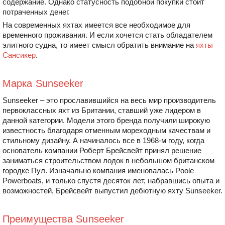
содержание. Однако статусность подобной покупки стоит
потраченных денег.
На современных яхтах имеется все необходимое для
временного проживания. И если хочется стать обладателем
элитного судна, то имеет смысл обратить внимание на
яхты
Сансикер
.
Марка Sunseeker
Sunseeker – это прославившийся на весь мир производитель
первоклассных яхт из Британии, ставший уже лидером в
данной категории. Модели этого бренда получили широкую
известность благодаря отменным мореходным качествам и
стильному дизайну. А начиналось все в 1968-м году, когда
основатель компании Роберт Брейсвейт принял решение
заниматься строительством лодок в небольшом британском
городке Пул. Изначально компания именовалась Poole
Powerboats, и только спустя десяток лет, набравшись опыта и
возможностей, Брейсвейт выпустил дебютную яхту Sunseeker.
Преимущества Sunseeker