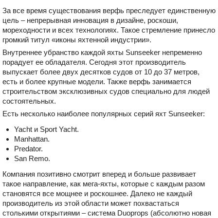
За все время существования верфь преследует единственную
цель – непрерывная инновация в дизайне, роскоши,
мореходности и всех технологиях. Такое стремление принесло
громкий титул «иконы яхтенной индустрии».
Внутреннее убранство каждой яхты Sunseeker непременно
порадует ее обладателя. Сегодня этот производитель
выпускает более двух десятков судов от 10 до 37 метров,
есть и более крупные модели. Также верфь занимается
строительством эксклюзивных судов специально для людей
состоятельных.
Есть несколько наиболее популярных серий яхт Sunseeker:
Yacht и Sport Yacht.
Manhattan.
Predator.
San Remo.
Компания позитивно смотрит вперед и больше развивает
такое направление, как мега-яхты, которые с каждым разом
становятся все мощнее и роскошнее. Далеко не каждый
производитель из этой области может похвастаться
столькими открытиями – система Duoprops (абсолютно новая