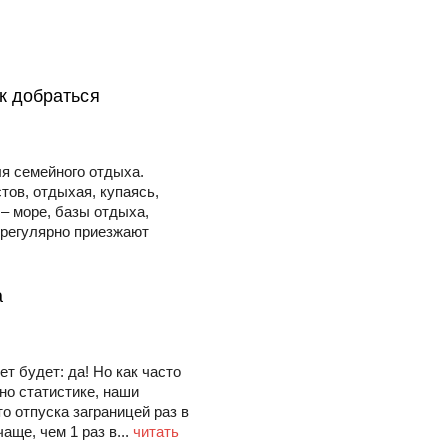
ак добраться
ля семейного отдыха.
тов, отдыхая, купаясь,
– море, базы отдыха,
 регулярно приезжают
а
т будет: да! Но как часто
но статистике, наши
о отпуска заграницей раз в
аще, чем 1 раз в...
читать