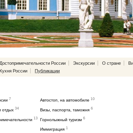
Достопримечательности России
Экскурсии
О стране
В
Кухня России
Публикации
7
10
рсии
Автостоп, на автомобиле
34
6
и отдых
Визы, паспорта, таможня
13
6
римечательности
Горнолыжный туризм
1
Иммиграция