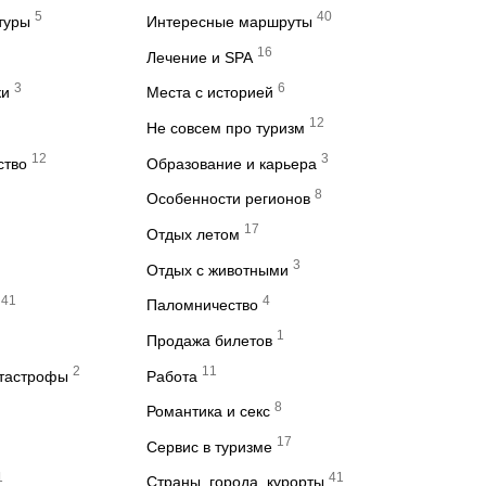
5
40
туры
Интересные маршруты
16
Лечение и SPA
3
6
ки
Места с историей
12
Не совсем про туризм
12
3
ство
Образование и карьера
8
Особенности регионов
17
Отдых летом
3
Отдых с животными
41
4
Паломничество
1
Продажа билетов
2
11
атастрофы
Работа
8
Романтика и секс
17
Сервис в туризме
1
41
Страны, города, курорты