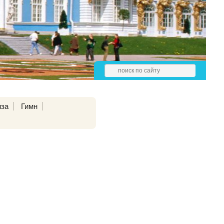
иза
Гимн