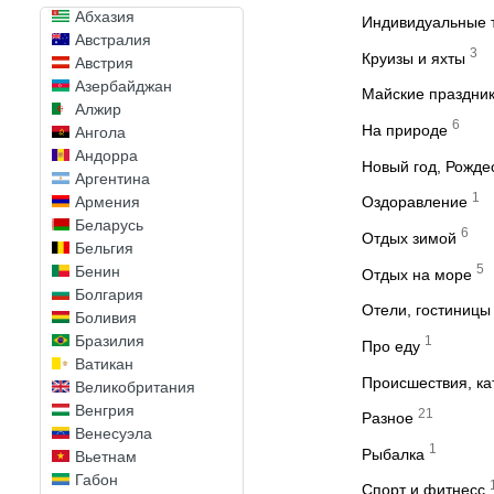
Абхазия
Индивидуальные 
Австралия
3
Круизы и яхты
Австрия
Азербайджан
Майские праздни
Алжир
6
На природе
Ангола
Андорра
Новый год, Рожде
Аргентина
1
Армения
Оздоравление
Беларусь
6
Отдых зимой
Бельгия
5
Бенин
Отдых на море
Болгария
Отели, гостиницы
Боливия
Бразилия
1
Про еду
Ватикан
Происшествия, к
Великобритания
Венгрия
21
Разное
Венесуэла
1
Рыбалка
Вьетнам
Габон
Спорт и фитнесс