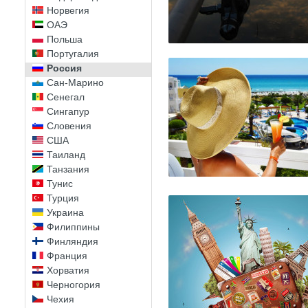
Норвегия
ОАЭ
Польша
Португалия
Россия
Сан-Марино
Сенегал
Сингапур
Словения
США
Таиланд
Танзания
Тунис
Турция
Украина
Филиппины
Финляндия
Франция
Хорватия
Черногория
Чехия