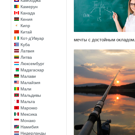
Камбоджа
Камерун
Канада
Кения
Кипр
Китай
Кот-д'Ивуар
мечты с достойным окладом.
Куба
Латвия
Литва
Люксембург
Мадагаскар
Малави
Малайзия
Мали
Мальдивы
Мальта
Марокко
Мексика
Монако
Намибия
Нидерланды