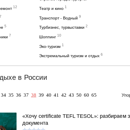
12
1
ремонт
Театр и кино
7
9
Транспорт - Водный
5
2
ее
Турбизнес, турвыставки
7
10
ники
Шоппинг
1
Эко-туризм
6
Экстремальный туризм и отдых
дыхе в России
34
35
36
37
38
39
40
41
42
43
50
60
65
Упо
«Хочу certificate TEFL TESOL»: разбираем
документа