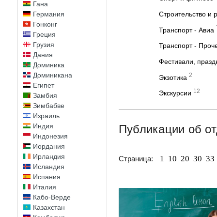
Гана
Германия
Строительство и 
Гонконг
Транспорт - Авиа
Греция
Грузия
Транспорт - Проч
Дания
Фестивали, празд
Доминика
Доминикана
2
Экзотика
Египет
12
Экскурсии
Замбия
Зимбабве
Израиль
Индия
Публикации об от
Индонезия
Иордания
Ирландия
1
10
20
30
33
Страница:
Исландия
Испания
Италия
Кабо-Верде
Казахстан