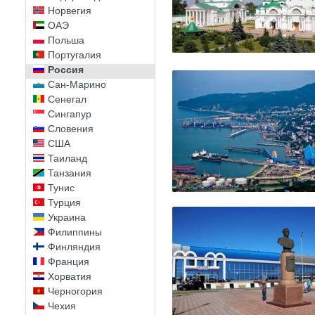
Норвегия
ОАЭ
Польша
Португалия
Россия
Сан-Марино
Сенегал
Сингапур
Словения
США
Таиланд
Танзания
Тунис
Турция
Украина
Филиппины
Финляндия
Франция
Хорватия
Черногория
Чехия