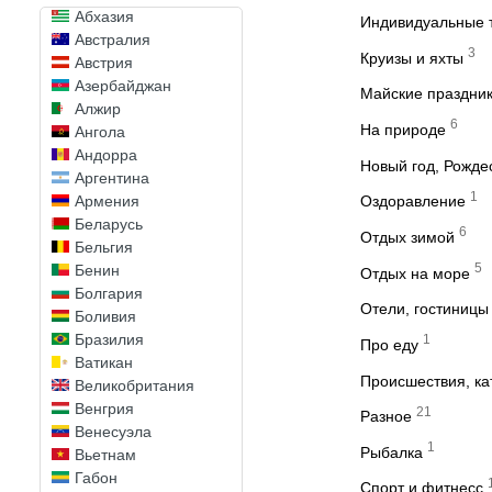
Абхазия
Индивидуальные 
Австралия
3
Круизы и яхты
Австрия
Азербайджан
Майские праздни
Алжир
6
На природе
Ангола
Андорра
Новый год, Рожде
Аргентина
1
Армения
Оздоравление
Беларусь
6
Отдых зимой
Бельгия
5
Бенин
Отдых на море
Болгария
Отели, гостиницы
Боливия
Бразилия
1
Про еду
Ватикан
Происшествия, к
Великобритания
Венгрия
21
Разное
Венесуэла
1
Рыбалка
Вьетнам
Габон
Спорт и фитнесс