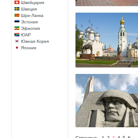
Швейцария
Швеция
Шри-Ланка
Эстония
Эфиопия
ЮАР
Южная Корея
Япония
1
2
3
4
5
6
Страница: