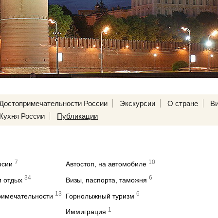
Достопримечательности России
Экскурсии
О стране
В
Кухня России
Публикации
7
10
рсии
Автостоп, на автомобиле
34
6
и отдых
Визы, паспорта, таможня
13
6
римечательности
Горнолыжный туризм
1
Иммиграция