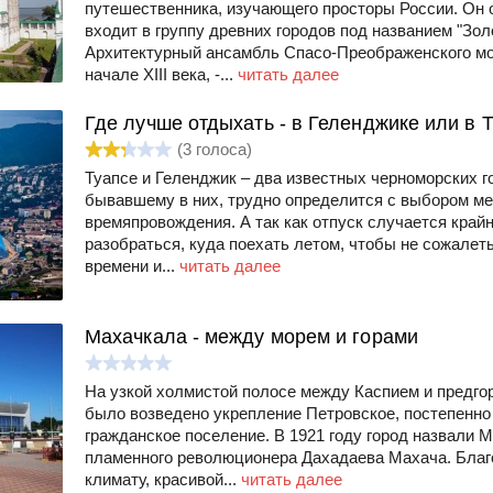
путешественника, изучающего просторы России. Он о
входит в группу древних городов под названием "Зол
Архитектурный ансамбль Спасо-Преображенского мо
начале XIII века, -...
читать далее
Где лучше отдыхать - в Геленджике или в 
(
3
голоса)
Туапсе и Геленджик – два известных черноморских го
бывавшему в них, трудно определится с выбором ме
времяпровождения. А так как отпуск случается крайн
разобраться, куда поехать летом, чтобы не сожалет
времени и...
читать далее
Махачкала - между морем и горами
На узкой холмистой полосе между Каспием и предгор
было возведено укрепление Петровское, постепенно
гражданское поселение. В 1921 году город назвали 
пламенного революционера Дахадаева Махача. Благ
климату, красивой...
читать далее