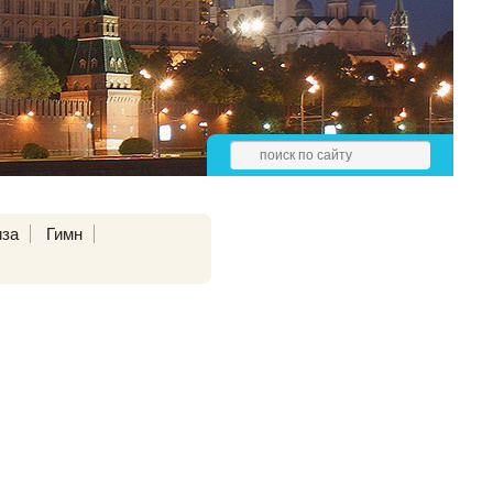
иза
Гимн