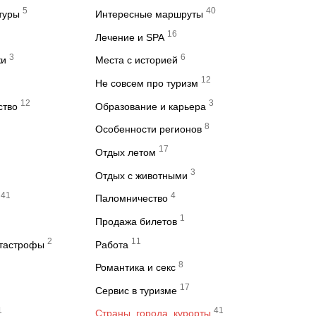
5
40
туры
Интересные маршруты
16
Лечение и SPA
3
6
ки
Места с историей
12
Не совсем про туризм
12
3
ство
Образование и карьера
8
Особенности регионов
17
Отдых летом
3
Отдых с животными
41
4
Паломничество
1
Продажа билетов
2
11
атастрофы
Работа
8
Романтика и секс
17
Сервис в туризме
1
41
Страны, города, курорты