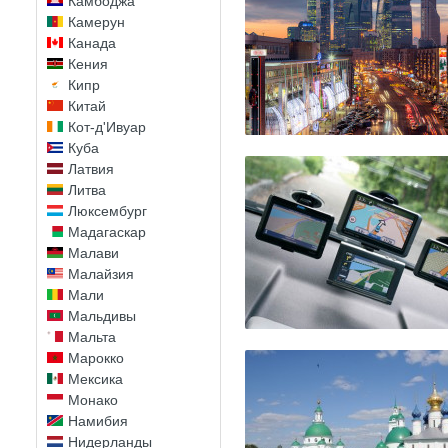
Камбоджа
Камерун
Канада
Кения
Кипр
Китай
Кот-д'Ивуар
Куба
Латвия
Литва
Люксембург
Мадагаскар
Малави
Малайзия
Мали
Мальдивы
Мальта
Марокко
Мексика
Монако
Намибия
Нидерланды