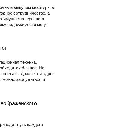
очным выкупом квартиры в
годное сотрудничество, а
реимущества срочного
нику недвижимости могут
пот
гационная техника,
обходятся без нее. Но
ь поехать. Даже если адрес
о можно заблудиться и
реображенского
приводит путь каждого