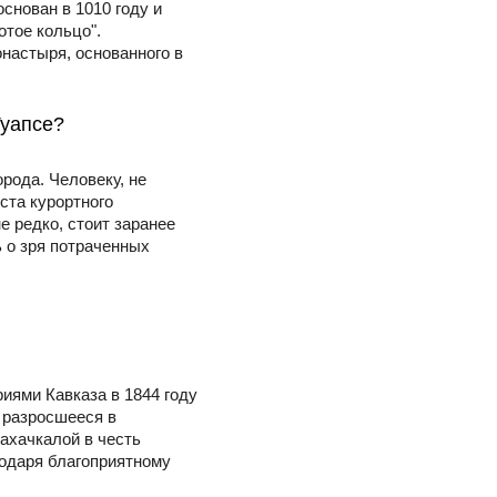
снован в 1010 году и
отое кольцо".
настыря, основанного в
Туапсе?
рода. Человеку, не
ста курортного
е редко, стоит заранее
ь о зря потраченных
иями Кавказа в 1844 году
 разросшееся в
Махачкалой в честь
одаря благоприятному