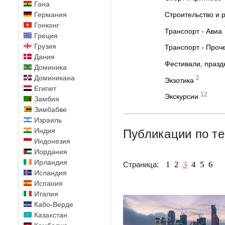
Гана
Германия
Строительство и 
Гонконг
Транспорт - Авиа
Греция
Грузия
Транспорт - Проч
Дания
Фестивали, празд
Доминика
Доминикана
2
Экзотика
Египет
12
Экскурсии
Замбия
Зимбабве
Израиль
Индия
Публикации по те
Индонезия
Иордания
Ирландия
1
2
3
4
5
6
Страница:
Исландия
Испания
Италия
Кабо-Верде
Казахстан