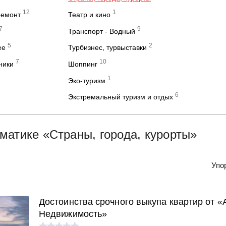
12
1
ремонт
Театр и кино
7
9
Транспорт - Водный
5
2
ее
Турбизнес, турвыставки
7
10
ники
Шоппинг
1
Эко-туризм
6
Экстремальный туризм и отдых
матике «Страны, города, курорты»
Упо
Достоинства срочного выкупа квартир от «
Недвижимость»