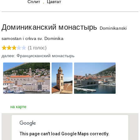
Сплит
,
Цавтат
Доминиканский монастырь
Dominikanski
samostan i crkva sv. Dominika
(
1
голос)
далее: Францисканский монастырь
на карте
This page can't load Google Maps correctly.
Доминиканский монастырь
Хорватия, Дубровник