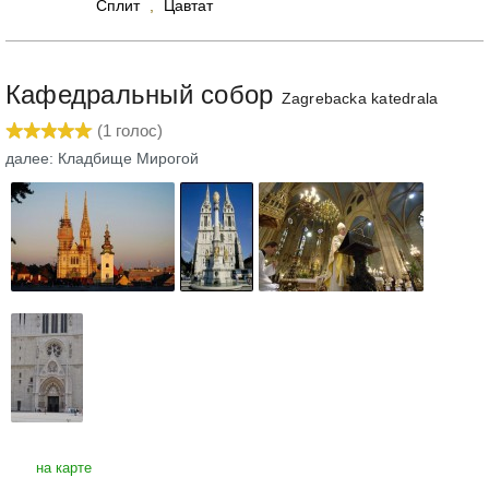
Сплит
,
Цавтат
Кафедральный собор
Zagrebacka katedrala
(
1
голос)
далее: Кладбище Мирогой
на карте