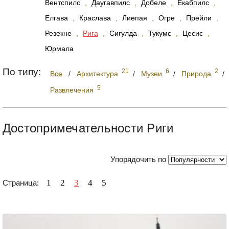
Вентспилс
,
Даугавпилс
,
Добеле
,
Екабпилс
,
Елгава
,
Краслава
,
Лиепая
,
Огре
,
Прейли
,
Резекне
,
Рига
,
Сигулда
,
Тукумс
,
Цесис
,
Юрмала
По типу:
21
6
2
Все
/
Архитектура
/
Музеи
/
Природа
/
5
Развлечения
Достопримечательности Риги
Упорядочить по
1
2
3
4
5
Страница: