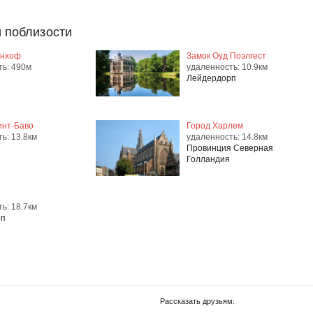
 поблизости
енхоф
Замок Оуд Поэлгест
ть: 490м
удаленность: 10.9км
Лейдердорп
инт-Баво
Город Харлем
ь: 13.8км
удаленность: 14.8км
Провинция Северная
Голландия
ь: 18.7км
рп
Рассказать друзьям: