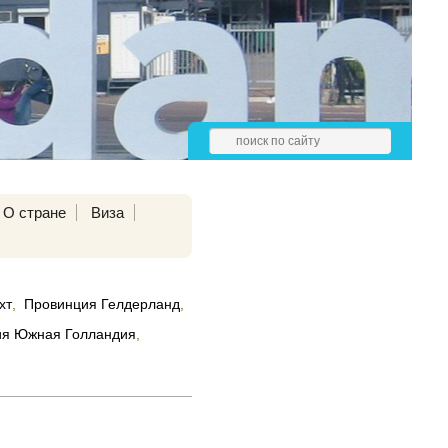
О стране
Виза
хт
,
Провинция Гелдерланд
,
ия Южная Голландия
,