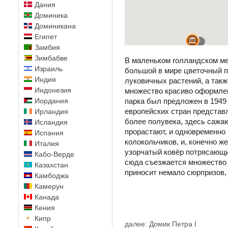
Дания
Доминика
Доминикана
Египет
Замбия
Зимбабве
В маленьком голландском ме
Израиль
большой в мире цветочный п
Индия
луковичных растений, а так
Индонезия
множество красиво оформлен
Иордания
парка был предложен в 1949
европейских стран представ
Ирландия
более полувека, здесь сажаю
Исландия
прорастают, и одновременно 
Испания
колокольчиков, и, конечно ж
Италия
узорчатый ковёр потрясающи
Кабо-Верде
сюда съезжается множество 
Казахстан
приносит немало сюрпризов,
Камбоджа
Камерун
Канада
Кения
Кипр
далее: Домик Петра I