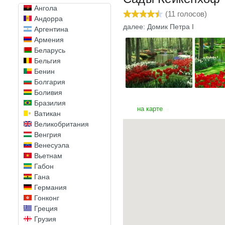
Ангола
(
11
голосов)
Андорра
далее: Домик Петра I
Аргентина
Армения
Беларусь
Бельгия
Бенин
Болгария
Боливия
Бразилия
на карте
Ватикан
Великобритания
Венгрия
Венесуэла
Вьетнам
Габон
Гана
Германия
Гонконг
Греция
Грузия