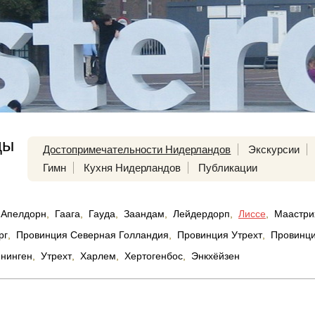
ды
Достопримечательности Нидерландов
Экскурсии
Гимн
Кухня Нидерландов
Публикации
Апелдорн
,
Гаага
,
Гауда
,
Заандам
,
Лейдердорп
,
Лиссе
,
Маастри
рг
,
Провинция Северная Голландия
,
Провинция Утрехт
,
Провинц
нинген
,
Утрехт
,
Харлем
,
Хертогенбос
,
Энкхёйзен