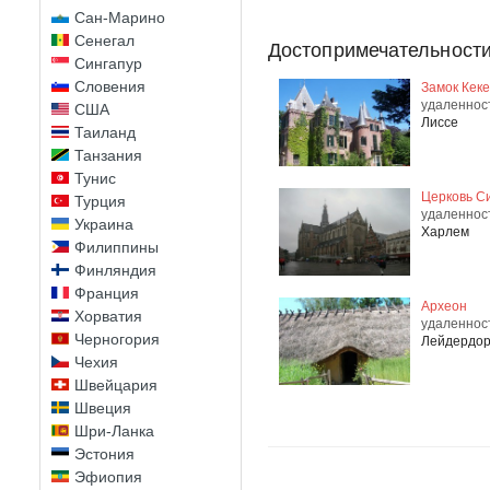
Сан-Марино
Сенегал
Достопримечательности
Сингапур
Словения
Замок Кек
удаленнос
США
Лиссе
Таиланд
Танзания
Тунис
Церковь С
Турция
удаленност
Украина
Харлем
Филиппины
Финляндия
Франция
Археон
Хорватия
удаленност
Черногория
Лейдердо
Чехия
Швейцария
Швеция
Шри-Ланка
Эстония
Эфиопия