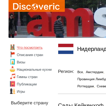
Что посмотреть
Нидерлан
Описания стран
Визы
Национальные кухни
Регион:
Все
,
Амстердам
,
Гимны стран
Провинция Лимбу
Публикации
Абхазия
Роттердам
,
Схеве
Австралия
Игры
Австрия
Азербайджан
Выберите страну
Сады Кейкенхоф
Алжир