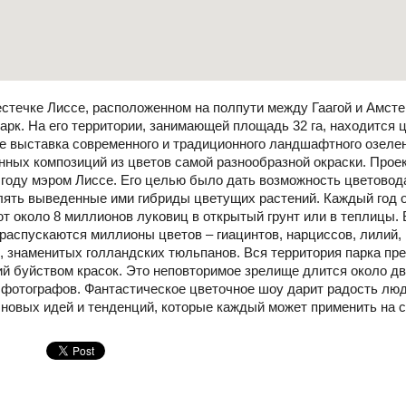
стечке Лиссе, расположенном на полпути между Гаагой и Амст
арк. На его территории, занимающей площадь 32 га, находится
же выставка современного и традиционного ландшафтного озеле
ных композиций из цветов самой разнообразной окраски. Проек
 году мэром Лиссе. Его целью было дать возможность цветовод
лять выведенные ими гибриды цветущих растений. Каждый год о
т около 8 миллионов луковиц в открытый грунт или в теплицы.
распускаются миллионы цветов – гиацинтов, нарциссов, лилий,
е, знаменитых голландских тюльпанов. Вся территория парка п
й буйством красок. Это неповторимое зрелище длится около дв
фотографов. Фантастическое цветочное шоу дарит радость люд
 новых идей и тенденций, которые каждый может применить на с