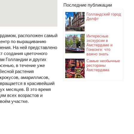
Последние публикации
Голландский город
Делфт
ердамом, расположен самый
Интересные
экскурсии в
 центр по выращиванию
Амстердаме и
нения. На ней представлено
Гонконге: что
т создания цветочного
важно знать
ам Голландии и других
Самые необычные
сенью, в течение уже
рестораны
Амстердама
 Весной растения
 крокусов, амариллисов,
ревращается в красивейший
ух месяцев. В это время
ям всех возрастов и
воём участке.