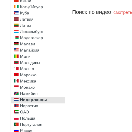
Китай
Кот-д'Ивуар
Поиск по видео
смотреть
Куба
Латвия
Литва
Люксембург
Мадагаскар
Малави
Малайзия
Мали
Мальдивы
Мальта
Марокко
Мексика
Монако
Намибия
Нидерланды
Норвегия
ОАЭ
Польша
Португалия
Россия